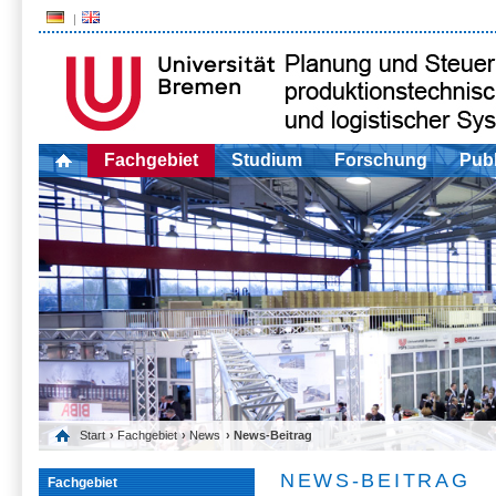
Fachgebiet
Studium
Forschung
Publ
Start
›
Fachgebiet
›
News
› News-Beitrag
NEWS-BEITRAG
Fachgebiet