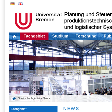
Fachgebiet
Studium
Forschung
Publ
Start
›
Fachgebiet
› News
NEWS
Fachgebiet