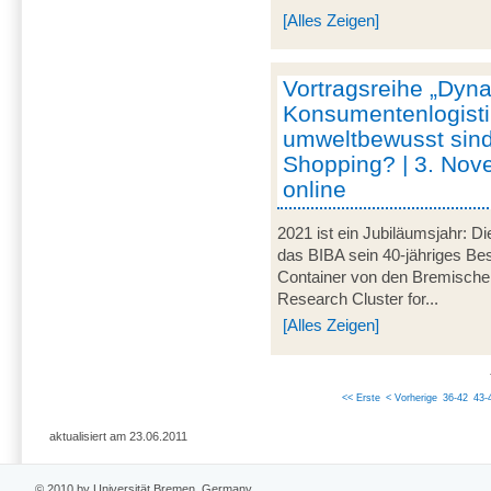
[Alles Zeigen]
Vortragsreihe „Dyna
Konsumentenlogisti
umweltbewusst sind
Shopping? | 3. Nov
online
2021 ist ein Jubiläumsjahr: Di
das BIBA sein 40-jähriges Be
Container von den Bremische
Research Cluster for...
[Alles Zeigen]
<< Erste
< Vorherige
36-42
43-
aktualisiert am 23.06.2011
© 2010 by Universität Bremen, Germany