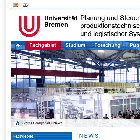
Fachgebiet
Studium
Forschung
Publ
Start
›
Fachgebiet
› News
NEWS
Fachgebiet