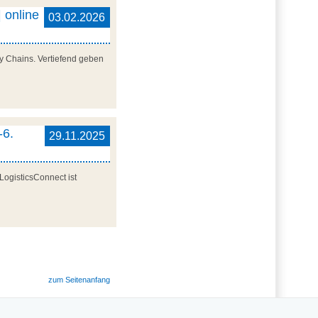
 online
03.02.2026
y Chains. Vertiefend geben
-6.
29.11.2025
LogisticsConnect ist
zum Seitenanfang