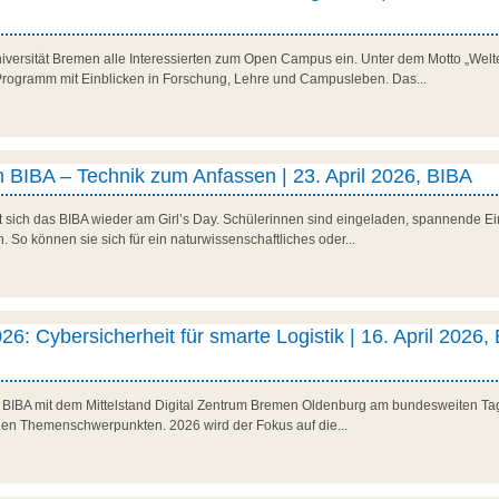
niversität Bremen alle Interessierten zum Open Campus ein. Unter dem Motto „Welte
es Programm mit Einblicken in Forschung, Lehre und Campusleben. Das...
 BIBA – Technik zum Anfassen | 23. April 2026, BIBA
t sich das BIBA wieder am Girl’s Day. Schülerinnen sind eingeladen, spannende Ein
So können sie sich für ein naturwissenschaftliches oder...
26: Cybersicherheit für smarte Logistik | 16. April 2026,
as BIBA mit dem Mittelstand Digital Zentrum Bremen Oldenburg am bundesweiten Tag 
den Themenschwerpunkten. 2026 wird der Fokus auf die...