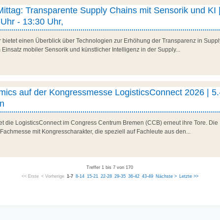
 Mittag: Transparente Supply Chains mit Sensorik und KI |
Uhr - 13:30 Uhr,
r bietet einen Überblick über Technologien zur Erhöhung der Transparenz in Suppl
Einsatz mobiler Sensorik und künstlicher Intelligenz in der Supply...
ics auf der Kongressmesse LogisticsConnect 2026 | 5.
n
net die LogisticsConnect im Congress Centrum Bremen (CCB) erneut ihre Tore. Die 
 Fachmesse mit Kongresscharakter, die speziell auf Fachleute aus den...
Treffer 1 bis 7 von 170
<< Erste
< Vorherige
1-7
8-14
15-21
22-28
29-35
36-42
43-49
Nächste >
Letzte >>