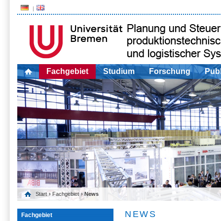
Fachgebiet
Studium
Forschung
Publ
Start
›
Fachgebiet
› News
NEWS
Fachgebiet