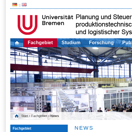
Fachgebiet
Studium
Forschung
Publ
Start
›
Fachgebiet
› News
NEWS
Fachgebiet