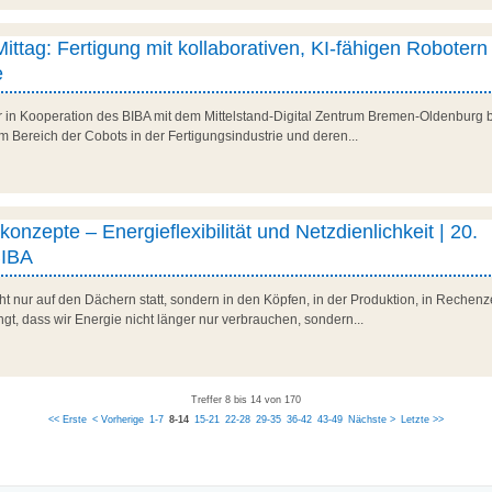
Mittag: Fertigung mit kollaborativen, KI-fähigen Robotern 
e
r in Kooperation des BIBA mit dem Mittelstand-Digital Zentrum Bremen-Oldenburg b
 Bereich der Cobots in der Fertigungsindustrie und deren...
onzepte – Energieflexibilität und Netzdienlichkeit | 20.
BIBA
t nur auf den Dächern statt, sondern in den Köpfen, in der Produktion, in Rechenz
t, dass wir Energie nicht länger nur verbrauchen, sondern...
Treffer 8 bis 14 von 170
<< Erste
< Vorherige
1-7
8-14
15-21
22-28
29-35
36-42
43-49
Nächste >
Letzte >>