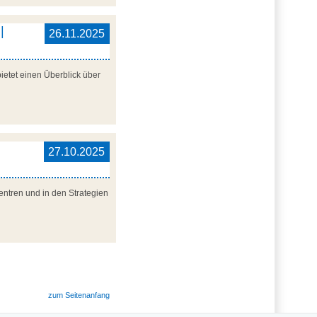
|
26.11.2025
ietet einen Überblick über
27.10.2025
entren und in den Strategien
zum Seitenanfang