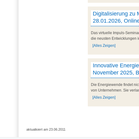
Digitalisierung zu 
28.01.2026, Onlin
Das virtuelle Impuls-Semina
die neusten Entwicklungen im
[Alles Zeigen]
Innovative Energiek
November 2025, 
Die Energiewende findet nich
von Unternehmen. Sie verlang
[Alles Zeigen]
aktualisiert am 23.06.2011