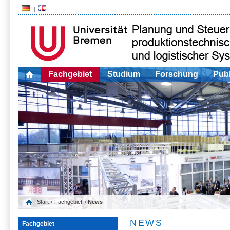
Fachgebiet
Studium
Forschung
Publ
Start
›
Fachgebiet
› News
NEWS
Fachgebiet