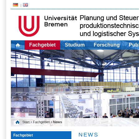
Fachgebiet
Studium
Forschung
Publ
Start
›
Fachgebiet
› News
NEWS
Fachgebiet