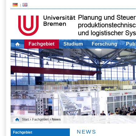
Fachgebiet
Studium
Forschung
Publ
Start
›
Fachgebiet
› News
NEWS
Fachgebiet