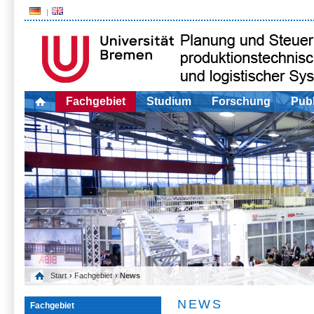
Fachgebiet
Studium
Forschung
Publ
Start
›
Fachgebiet
› News
NEWS
Fachgebiet