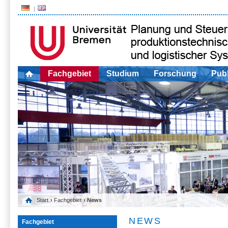
Fachgebiet
Studium
Forschung
Publ
Start
›
Fachgebiet
› News
NEWS
Fachgebiet