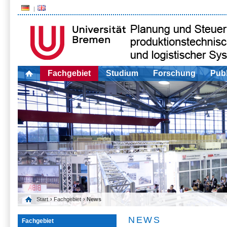
Fachgebiet
Studium
Forschung
Publ
Start
›
Fachgebiet
› News
NEWS
Fachgebiet