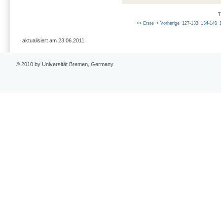
T
<< Erste
< Vorherige
127-133
134-140
aktualisiert am 23.06.2011
© 2010 by Universität Bremen, Germany