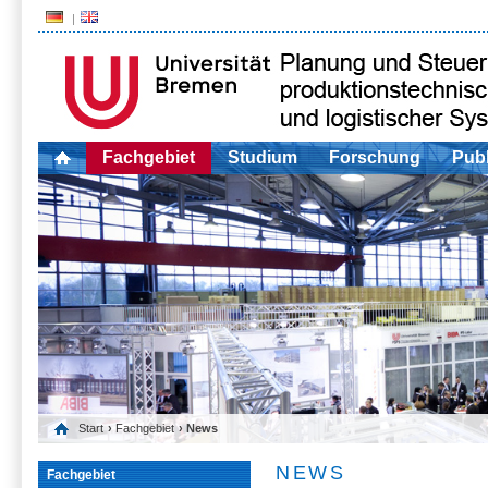
Fachgebiet
Studium
Forschung
Publ
Start
›
Fachgebiet
› News
NEWS
Fachgebiet