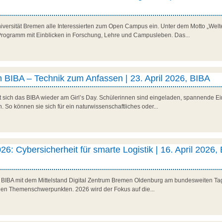
niversität Bremen alle Interessierten zum Open Campus ein. Unter dem Motto „Welte
es Programm mit Einblicken in Forschung, Lehre und Campusleben. Das...
 BIBA – Technik zum Anfassen | 23. April 2026, BIBA
t sich das BIBA wieder am Girl’s Day. Schülerinnen sind eingeladen, spannende Ein
So können sie sich für ein naturwissenschaftliches oder...
26: Cybersicherheit für smarte Logistik | 16. April 2026,
as BIBA mit dem Mittelstand Digital Zentrum Bremen Oldenburg am bundesweiten Tag 
den Themenschwerpunkten. 2026 wird der Fokus auf die...