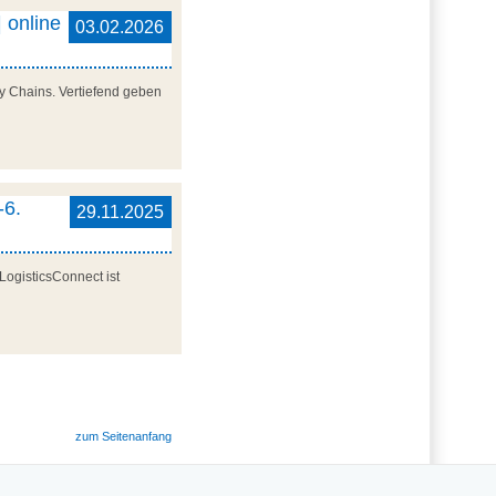
 online
03.02.2026
y Chains. Vertiefend geben
-6.
29.11.2025
LogisticsConnect ist
zum Seitenanfang