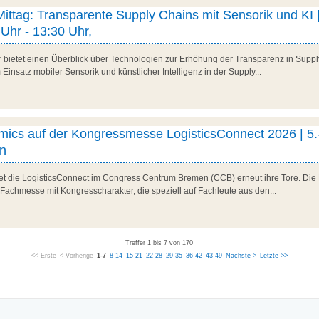
 Mittag: Transparente Supply Chains mit Sensorik und KI |
Uhr - 13:30 Uhr,
r bietet einen Überblick über Technologien zur Erhöhung der Transparenz in Suppl
Einsatz mobiler Sensorik und künstlicher Intelligenz in der Supply...
ics auf der Kongressmesse LogisticsConnect 2026 | 5.
n
net die LogisticsConnect im Congress Centrum Bremen (CCB) erneut ihre Tore. Die 
 Fachmesse mit Kongresscharakter, die speziell auf Fachleute aus den...
Treffer 1 bis 7 von 170
<< Erste
< Vorherige
1-7
8-14
15-21
22-28
29-35
36-42
43-49
Nächste >
Letzte >>