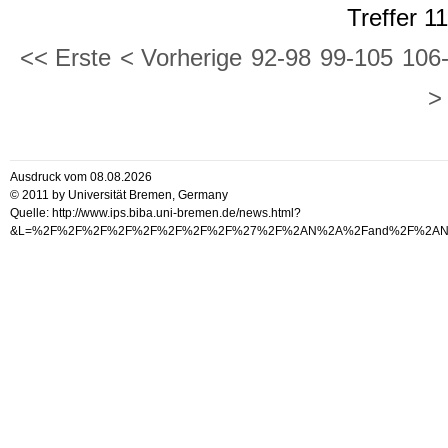
Treffer 1
<< Erste
< Vorherige
92-98
99-105
106
>
Ausdruck vom 08.08.2026
© 2011 by Universität Bremen, Germany
Quelle: http://www.ips.biba.uni-bremen.de/news.html?
&L=%2F%2F%2F%2F%2F%2F%2F%2F%27%2F%2AN%2A%2Fand%2F%2A