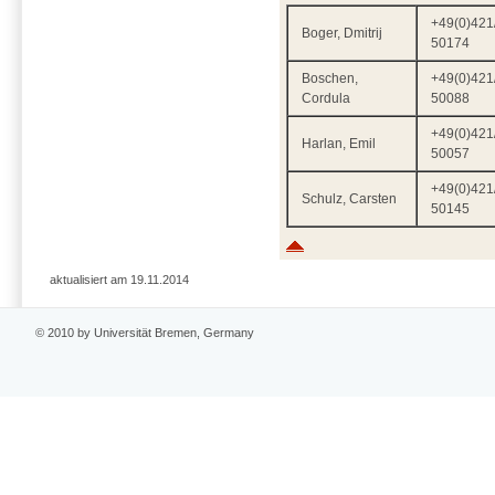
+49(0)421
Boger, Dmitrij
50174
Boschen,
+49(0)421
Cordula
50088
+49(0)421
Harlan, Emil
50057
+49(0)421
Schulz, Carsten
50145
aktualisiert am 19.11.2014
© 2010 by Universität Bremen, Germany