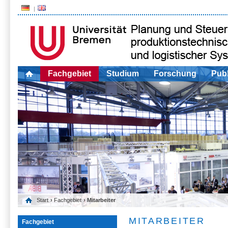
Fachgebiet
Studium
Forschung
Publ
Start
›
Fachgebiet
› Mitarbeiter
MITARBEITER
Fachgebiet