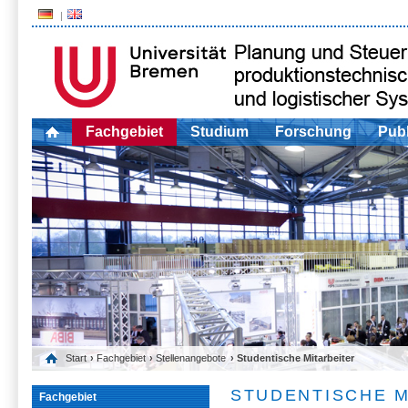
Fachgebiet
Studium
Forschung
Publ
Start
›
Fachgebiet
›
Stellenangebote
› Studentische Mitarbeiter
STUDENTISCHE M
Fachgebiet