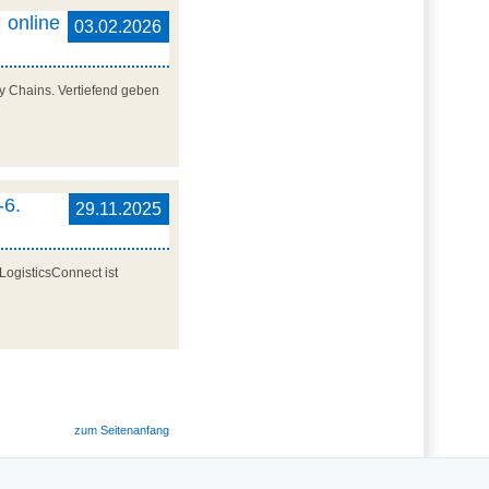
 online
03.02.2026
y Chains. Vertiefend geben
-6.
29.11.2025
LogisticsConnect ist
zum Seitenanfang