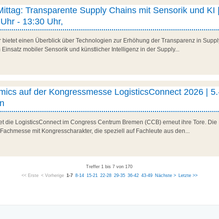
 Mittag: Transparente Supply Chains mit Sensorik und KI |
Uhr - 13:30 Uhr,
r bietet einen Überblick über Technologien zur Erhöhung der Transparenz in Suppl
Einsatz mobiler Sensorik und künstlicher Intelligenz in der Supply...
ics auf der Kongressmesse LogisticsConnect 2026 | 5.
n
net die LogisticsConnect im Congress Centrum Bremen (CCB) erneut ihre Tore. Die 
 Fachmesse mit Kongresscharakter, die speziell auf Fachleute aus den...
Treffer 1 bis 7 von 170
<< Erste
< Vorherige
1-7
8-14
15-21
22-28
29-35
36-42
43-49
Nächste >
Letzte >>