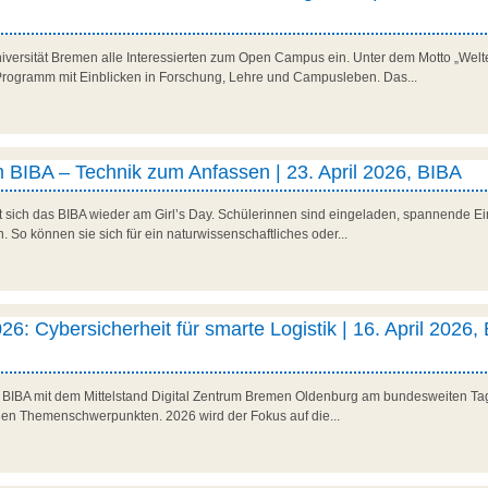
niversität Bremen alle Interessierten zum Open Campus ein. Unter dem Motto „Welte
es Programm mit Einblicken in Forschung, Lehre und Campusleben. Das...
 BIBA – Technik zum Anfassen | 23. April 2026, BIBA
t sich das BIBA wieder am Girl’s Day. Schülerinnen sind eingeladen, spannende Ein
So können sie sich für ein naturwissenschaftliches oder...
26: Cybersicherheit für smarte Logistik | 16. April 2026,
as BIBA mit dem Mittelstand Digital Zentrum Bremen Oldenburg am bundesweiten Tag 
den Themenschwerpunkten. 2026 wird der Fokus auf die...