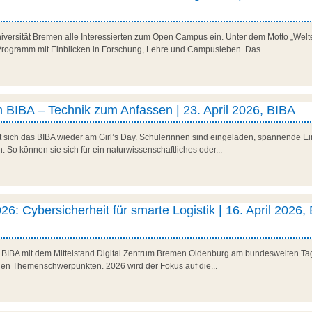
niversität Bremen alle Interessierten zum Open Campus ein. Unter dem Motto „Welte
es Programm mit Einblicken in Forschung, Lehre und Campusleben. Das...
 BIBA – Technik zum Anfassen | 23. April 2026, BIBA
t sich das BIBA wieder am Girl’s Day. Schülerinnen sind eingeladen, spannende Ein
So können sie sich für ein naturwissenschaftliches oder...
26: Cybersicherheit für smarte Logistik | 16. April 2026,
as BIBA mit dem Mittelstand Digital Zentrum Bremen Oldenburg am bundesweiten Tag 
den Themenschwerpunkten. 2026 wird der Fokus auf die...