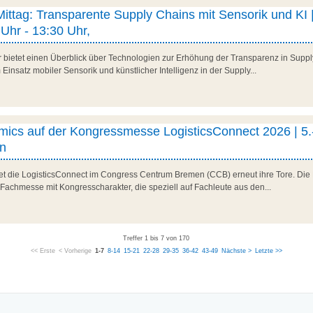
 Mittag: Transparente Supply Chains mit Sensorik und KI |
Uhr - 13:30 Uhr,
r bietet einen Überblick über Technologien zur Erhöhung der Transparenz in Suppl
Einsatz mobiler Sensorik und künstlicher Intelligenz in der Supply...
ics auf der Kongressmesse LogisticsConnect 2026 | 5.
n
net die LogisticsConnect im Congress Centrum Bremen (CCB) erneut ihre Tore. Die 
 Fachmesse mit Kongresscharakter, die speziell auf Fachleute aus den...
Treffer 1 bis 7 von 170
<< Erste
< Vorherige
1-7
8-14
15-21
22-28
29-35
36-42
43-49
Nächste >
Letzte >>