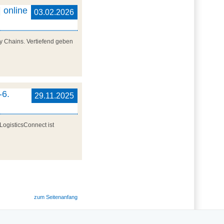
 online
03.02.2026
y Chains. Vertiefend geben
-6.
29.11.2025
LogisticsConnect ist
zum Seitenanfang