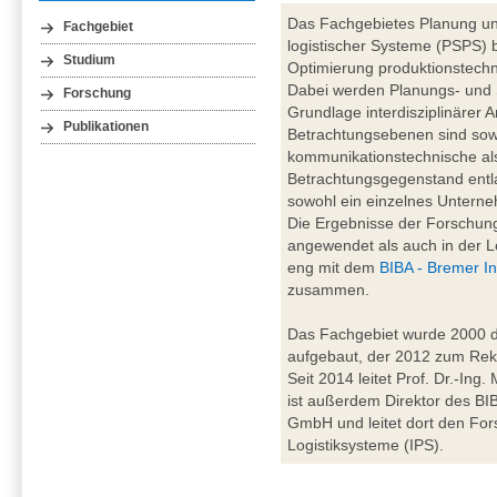
Das Fachgebietes Planung un
Fachgebiet
logistischer Systeme (PSPS) b
Studium
Optimierung produktionstechn
Dabei werden Planungs- und
Forschung
Grundlage interdisziplinärer A
Publikationen
Betrachtungsebenen sind sowo
kommunikationstechnische al
Betrachtungsgegenstand entl
sowohl ein einzelnes Unterne
Die Ergebnisse der Forschung
angewendet als auch in der Le
eng mit dem
BIBA - Bremer In
zusammen.
Das Fachgebiet wurde 2000 du
aufgebaut, der 2012 zum Rekt
Seit 2014 leitet Prof. Dr.-Ing
ist außerdem Direktor des BIBA
GmbH und leitet dort den For
Logistiksysteme (IPS).