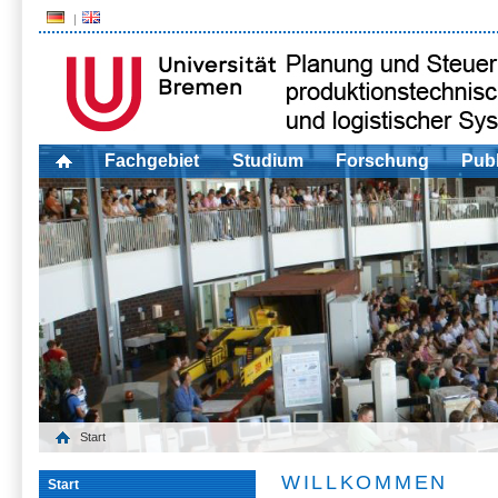
Fachgebiet
Studium
Forschung
Publ
Start
WILLKOMMEN
Start