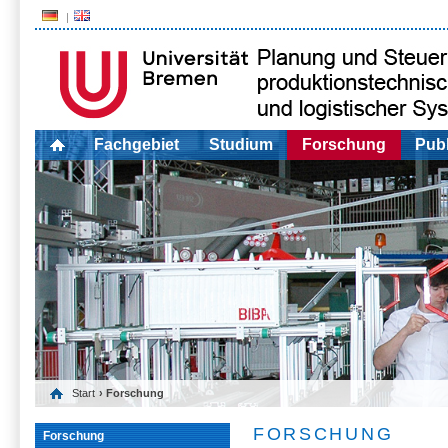
Fachgebiet
Studium
Forschung
Publ
Start
› Forschung
FORSCHUNG
Forschung