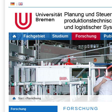
Fachgebiet
Studium
Forschung
Publ
Start
› Forschung
FORSCHUNG
Forschung