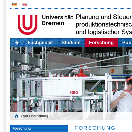
Fachgebiet
Studium
Forschung
Publ
Start
› Forschung
FORSCHUNG
Forschung