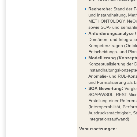
Recherche
:
Stand der F
und Instandhaltung, Meth
METHONTOLOGY, NeOn), 
sowie SOA- und semantis
Anforderungsanalyse / 
Domänen- und Integratio
Kompetenzfragen (Ontolo
Entscheidungs- und Pla
Modellierung (Konzeptu
Konzeptualisierung der 
Instandhaltungskonzept
Anomalie- und RUL-Konze
und Formalisierung als L
SOA-Bewertung:
Vergle
SOAP/WSDL, REST-Micros
Erstellung einer Referenz
(Interoperabilität, Perfo
Ausdrucksmächtigkeit, S
Integrationsaufwand).
Voraussetzungen: