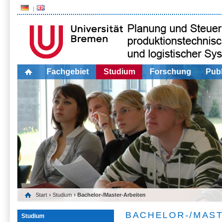
Fachgebiet
Studium
Forschung
Publ
Start
›
Studium
› Bachelor-/Master-Arbeiten
BACHELOR-/MAS
Studium