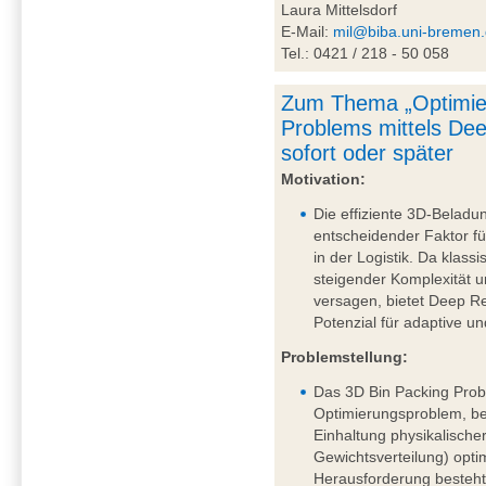
Laura Mittelsdorf
E-Mail:
mil@biba.uni-bremen
Tel.: 0421 / 218 - 50 058
Zum Thema „Optimie
Problems mittels De
sofort oder später
Motivation:
Die effiziente 3D-Beladu
entscheidender Faktor fü
in der Logistik. Da klass
steigender Komplexität
versagen, bietet Deep R
Potenzial für adaptive u
Problemstellung:
Das 3D Bin Packing Probl
Optimierungsproblem, be
Einhaltung physikalische
Gewichtsverteilung) opti
Herausforderung besteht 