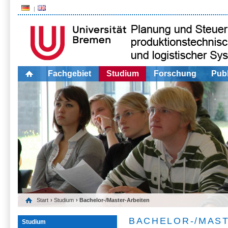
Fachgebiet
Studium
Forschung
Publ
Start
›
Studium
› Bachelor-/Master-Arbeiten
BACHELOR-/MAS
Studium