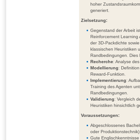
hoher Zustandsraumkompl
generiert.
Zielsetzung:
Gegenstand der Arbeit is
Reinforcement Learning
der 3D-Packdichte sowi
klassischen Heuristiken 
Randbedingungen. Dies 
Recherche
: Analyse des
Modellierung
: Definiti
Reward-Funktion.
Implementierung
: Aufb
Training des Agenten un
Randbedingungen.
Validierung
: Vergleich d
Heuristiken hinsichtlich 
Voraussetzungen:
Abgeschlossenes Bachelo
oder Produktionstechnik)
Gute Englischkenntnisse 