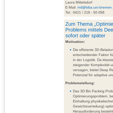
Laura Mittelsdorf
E-Mail:
mil@biba.uni-bremen
Tel.: 0421 / 218 - 50 058
Zum Thema „Optimie
Problems mittels De
sofort oder später
Motivation:
Die effiziente 3D-Beladu
entscheidender Faktor fü
in der Logistik. Da klass
steigender Komplexität
versagen, bietet Deep R
Potenzial für adaptive u
Problemstellung:
Das 3D Bin Packing Probl
Optimierungsproblem, be
Einhaltung physikalische
Gewichtsverteilung) opti
Herausforderung besteht 