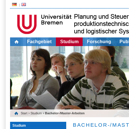
Fachgebiet
Studium
Forschung
Publ
Start
›
Studium
› Bachelor-/Master-Arbeiten
BACHELOR-/MAS
Studium