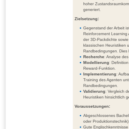
hoher Zustandsraumkompl
generiert.
Zielsetzung:
Gegenstand der Arbeit is
Reinforcement Learning
der 3D-Packdichte sowi
klassischen Heuristiken 
Randbedingungen. Dies 
Recherche
: Analyse des
Modellierung
: Definiti
Reward-Funktion.
Implementierung
: Aufb
Training des Agenten un
Randbedingungen.
Validierung
: Vergleich d
Heuristiken hinsichtlich 
Voraussetzungen:
Abgeschlossenes Bachelo
oder Produktionstechnik)
Gute Englischkenntnisse 