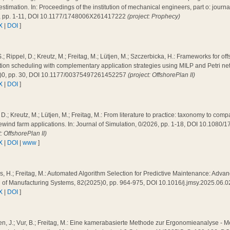
 estimation. In: Proceedings of the institution of mechanical engineers, part o: journal 
, pp. 1-11, DOI 10.1177/1748006X261417222
(project: Prophecy)
X
|
DOI
]
.; Rippel, D.; Kreutz, M.; Freitag, M.; Lütjen, M.; Szczerbicka, H.: Frameworks for of
ation scheduling with complementary application strategies using MILP and Petri n
)0, pp. 30, DOI 10.1177/00375497261452257
(project: OffshorePlan II)
X
|
DOI
]
 D.; Kreutz, M.; Lütjen, M.; Freitag, M.: From literature to practice: taxonomy to co
ewind farm applications. In: Journal of Simulation, 0/2026, pp. 1-18, DOI 10.108
t: OffshorePlan II)
X
|
DOI
|
www
]
, H.; Freitag, M.: Automated Algorithm Selection for Predictive Maintenance: Adva
l of Manufacturing Systems, 82(2025)0, pp. 964-975, DOI 10.1016/j.jmsy.2025.06.
X
|
DOI
]
n, J.; Vur, B.; Freitag, M.: Eine kamerabasierte Methode zur Ergonomieanalyse - 