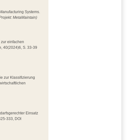
n Manufacturing Systems.
Projekt: MetaMaintain)
 zur einfachen
e, 40(2024)6, S. 33-39
ie zur Klassifizierung
wirtschaftlichen
Bedarfsgerechter Einsatz
 325-333, DOI