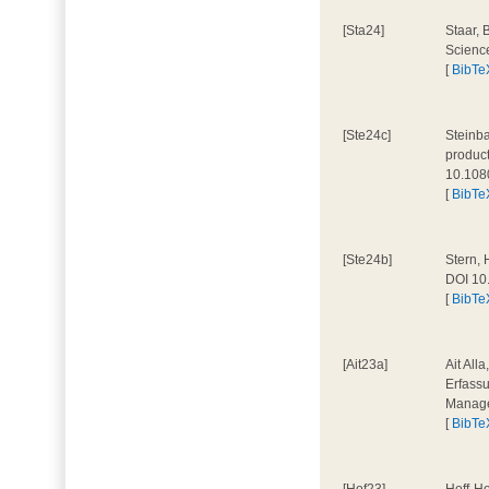
[Sta24]
Staar, 
Scienc
[
BibTe
[Ste24c]
Steinba
product
10.108
[
BibTe
[Ste24b]
Stern, 
DOI 10
[
BibTe
[Ait23a]
Ait All
Erfassu
Manage
[
BibTe