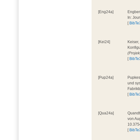
[Eng24a]
Engbers
In: Jou
[
BibTe
[Kei24]
Keiser,
Konfigu
(Proje
[
BibTe
[Pup24a]
Pupkes,
und sys
Fabrik
[
BibTe
[Qua24a]
Quandt,
von Aug
10.375
[
BibTe