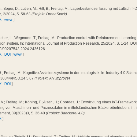
B.; Boger, D.; Lütjen, M.; Hilt, B.; Freitag, M.: Lagerbestandserfassung mit Luftschiff-
e, 2/2024, S. 58-63
(Projekt: DroneStock)
X
|
www
]
cher, L.; Wegmann, T.; Freitag, M.: Production control with Reinforcement Learning 
ion system. In: International Journal of Production Research, 25/2024, S. 1-24, DOI
0/00207543.2024.2436126
X
|
DOI
|
www
]
H.; Freitag, M.: Kognitive Assistenzsysteme in der Intralogistik. In: Industry 4.0 Scie
.30844/I4SD.24.5.67
(Projekt: AR Improve)
X
|
DOI
]
a, A.; Freitag, M.; Köning, F.; Alsen, H.; Coordes, J.: Entwicklung eines IoT-Framewo
ng von Maschinen- und Prozessdaten in mittelständischen Bäckereibetrieben. In: I
ment, 39(2023)3, S. 36-40
(Projekt: Baeckerei 4.0)
X
]