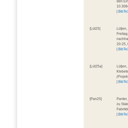
den Ein
10.308
[
BibTe
[Lüt25]
Lütjen,
Freita
nachhal
20-25,
[
BibTe
[Lüt25a]
Lütjen,
Klebete
(Projek
[
BibTe
[Pan25]
Panter,
zu Stak
Fabrik
[
BibTe