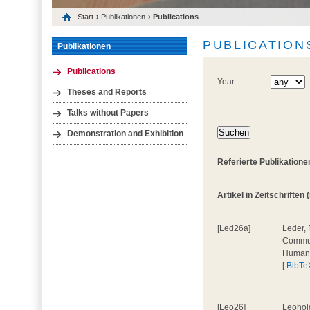
Start
›
Publikationen
› Publications
PUBLICATION
Publikationen
Publications
Year:
Theses and Reports
Talks without Papers
Demonstration and Exhibition
Referierte Publikatione
Artikel in Zeitschriften 
[Led26a]
Leder, 
Communi
Human
[
BibTe
[Leo26]
Leohold