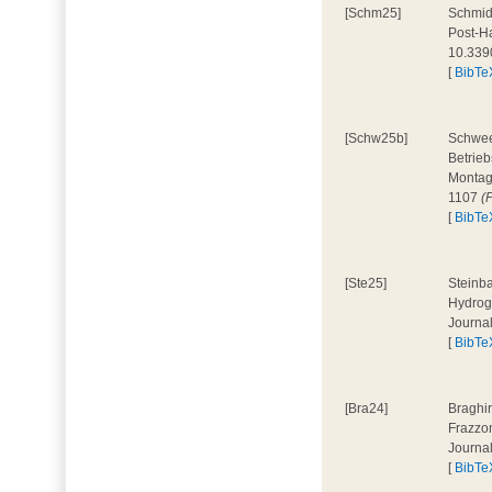
[Schm25]
Schmidt
Post-Ha
10.339
[
BibTe
[Schw25b]
Schweer
Betrieb
Montage
1107
(
[
BibTe
[Ste25]
Steinba
Hydroge
Journa
[
BibTe
[Bra24]
Braghir
Frazzon
Journa
[
BibTe