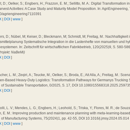
, D.; Oelker, S.; Engbers, H.; Frazzon, E. M.; Sellitto, M. A.: Digital Transformation
rvest Activities: A Case Study and Maturity Model Proposition. In: AgriEngineering,
0/agriengineering7110391
X
|
DOI
|
www
]
s, D.; Nübel, M; Keiser, D.; Bleckmann, M; Schmidt, M; Freitag, M.: Nachhaltigkeit 
smittelplanung Systematische Integration in die Lastenhefte von manuellen und h
systemen. In: Zeitschrift für wirtschaftlichen Fabrikbetrieb, 120(2025)9, S. 580-5
Projekt: NaBeMi)
X
|
DOI
]
cher, L. M.; Zeqiri, A.; Teucke, M.; Oelker, S.; Broda, E.; Ait Alla, A.; Freitag, M.: Sc
n-Based Heavy-Duty Logistics: Transformation Pathways for Germanys Trucking Sec
l of Sustainable Transportation, 0/2025, S. 17, DOI 10.1080/15568318.2025.2597
X
|
DOI
]
olli, L. V.; Mendes, L. G.; Engbers, H.; Leohold, S.; Triska, Y.; Flores, M. R.; de Souza
, E. M.: Improving production and maintenance planning with meta-learning-based fa
l of Manufacturing Systems, 75(2024)1, pp. 42-55, DOI 10.1016/j.jmsy.2024.05.01
X
|
DOI
|
www
]