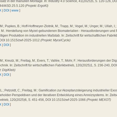
satz in der manullen Montage. In: Industry 4.0 Science, 41(2025)5, S. 120-126, DO
44/I4SD.25.5.120
(Projekt: ErgoKI)
X
|
DOI
|
www
]
 M.; Pupkes, B.; Hoff-Hoffmeyer-Zlotnik, M.; Trapp, M.; Vogel, M.; Unger, M.; Ullah, I.;
g, M.: Herstellung von Myzel-gebundenen Biomaterialien - Herausforderungen und 
tigen Produktion im industriellen Maßstab. In: Zeitschrift für wirtschaftlichen Fabri
 DOI 10.1515/zwf-2025-1012
(Projekt: MycelCycle)
X
|
DOI
]
 M.; Kreutz, M.; Freitag, M.; Evers, T.; Vallée, T.; Mohr, F.: Herausforderungen der Dig
chnik. In: Zeitschrift für wirtschaftlichen Fabrikbetrieb, 120(2025)1, S. 236-240, 
t: DigiKleb)
X
|
DOI
]
 L.; Petzoldt, C.; Freitag, M.: Gamification zur Akzeptanzsteigerung industrieller Exo
eholder-Perspektiven und der iterativen Entwicklung eines Anreizsystems. In: Zeitsch
betrieb, 120(2025)6, S. 451-456, DOI 10.1515/zwf-2025-1066
(Projekt: MEXOT)
X
|
DOI
]