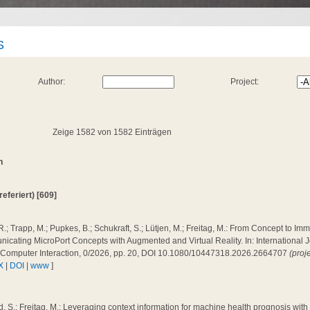
S
Author:
Project:
Zeige 1582 von 1582 Einträgen
n
(referiert) [609]
R.; Trapp, M.; Pupkes, B.; Schukraft, S.; Lütjen, M.; Freitag, M.: From Concept to Im
cating MicroPort Concepts with Augmented and Virtual Reality. In: International J
Computer Interaction, 0/2026, pp. 20, DOI 10.1080/10447318.2026.2664707
(proj
X
|
DOI
|
www
]
, S.; Freitag, M.: Leveraging context information for machine health prognosis wit