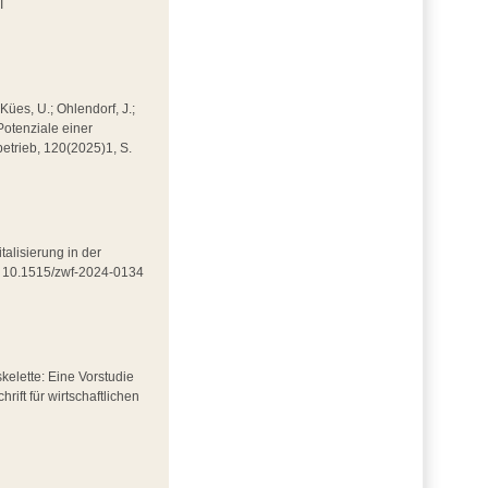
I
 Kües, U.; Ohlendorf, J.;
Potenziale einer
kbetrieb, 120(2025)1, S.
italisierung in der
DOI 10.1515/zwf-2024-0134
skelette: Eine Vorstudie
rift für wirtschaftlichen