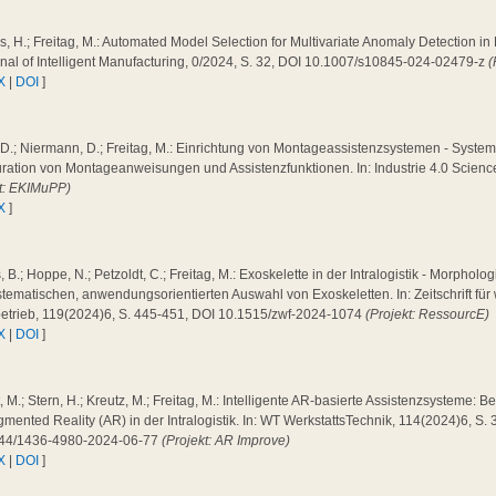
, H.; Freitag, M.: Automated Model Selection for Multivariate Anomaly Detection i
rnal of Intelligent Manufacturing, 0/2024, S. 32, DOI 10.1007/s10845-024-02479-z
(
X
|
DOI
]
 D.; Niermann, D.; Freitag, M.: Einrichtung von Montageassistenzsystemen - System
ration von Montageanweisungen und Assistenzfunktionen. In: Industrie 4.0 Scienc
kt: EKIMuPP)
X
]
 B.; Hoppe, N.; Petzoldt, C.; Freitag, M.: Exoskelette in der Intralogistik - Morpholog
tematischen, anwendungsorientierten Auswahl von Exoskeletten. In: Zeitschrift für 
betrieb, 119(2024)6, S. 445-451, DOI 10.1515/zwf-2024-1074
(Projekt: RessourcE)
X
|
DOI
]
 M.; Stern, H.; Kreutz, M.; Freitag, M.: Intelligente AR-basierte Assistenzsysteme: 
mented Reality (AR) in der Intralogistik. In: WT WerkstattsTechnik, 114(2024)6, S.
44/1436-4980-2024-06-77
(Projekt: AR Improve)
X
|
DOI
]