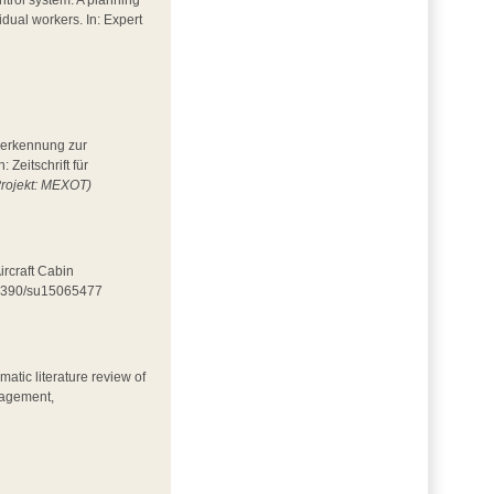
ntrol system: A planning
idual workers. In: Expert
esserkennung zur
Zeitschrift für
Projekt: MEXOT)
ircraft Cabin
0.3390/su15065477
matic literature review of
nagement,