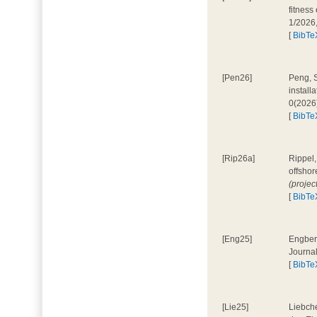
fitness
1/2026
[
BibTe
[Pen26]
Peng, S
install
0(2026
[
BibTe
[Rip26a]
Rippel,
offshor
(projec
[
BibTe
[Eng25]
Engbers
Journa
[
BibTe
[Lie25]
Liebche