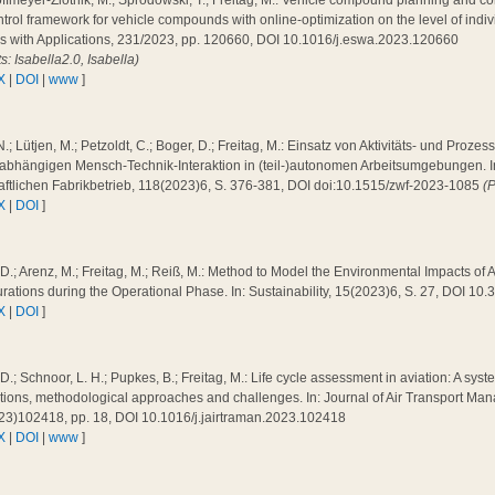
ffmeyer-Zlotnik, M.; Sprodowski, T.; Freitag, M.: Vehicle compound planning and co
trol framework for vehicle compounds with online-optimization on the level of indiv
s with Applications, 231/2023, pp. 120660, DOI 10.1016/j.eswa.2023.120660
ts: Isabella2.0, Isabella)
X
|
DOI
|
www
]
N.; Lütjen, M.; Petzoldt, C.; Boger, D.; Freitag, M.: Einsatz von Aktivitäts- und Proz
abhängigen Mensch-Technik-Interaktion in (teil-)autonomen Arbeitsumgebungen. In: 
aftlichen Fabrikbetrieb, 118(2023)6, S. 376-381, DOI doi:10.1515/zwf-2023-1085
(
X
|
DOI
]
 D.; Arenz, M.; Freitag, M.; Reiß, M.: Method to Model the Environmental Impacts of A
rations during the Operational Phase. In: Sustainability, 15(2023)6, S. 27, DOI 1
X
|
DOI
]
 D.; Schnoor, L. H.; Pupkes, B.; Freitag, M.: Life cycle assessment in aviation: A syste
tions, methodological approaches and challenges. In: Journal of Air Transport Ma
23)102418, pp. 18, DOI 10.1016/j.jairtraman.2023.102418
X
|
DOI
|
www
]