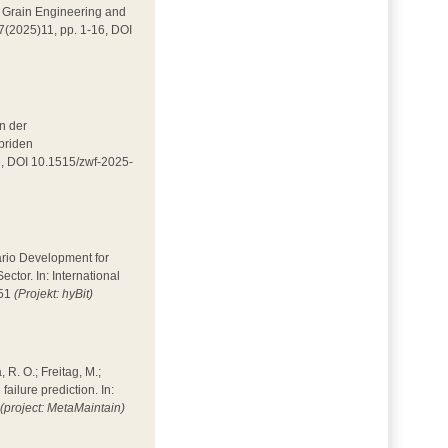
 in Grain Engineering and
 7(2025)11, pp. 1-16, DOI
in der
ybriden
86, DOI 10.1515/zwf-2025-
enario Development for
tor. In: International
351
(Projekt: hyBit)
, R. O.; Freitag, M.;
ilure prediction. In:
4
(project: MetaMaintain)