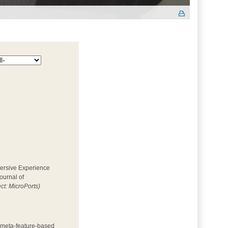
mersive Experience 
ournal of
ect: MicroPorts)
h meta-feature-based