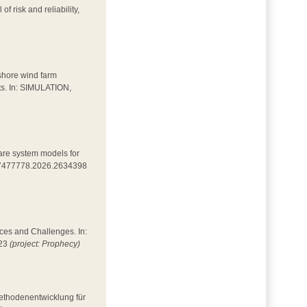
of risk and reliability,
fshore wind farm
ets. In: SIMULATION,
mpare system models for
0/17477778.2026.2634398
nces and Challenges. In:
023
(project: Prophecy)
Methodenentwicklung für