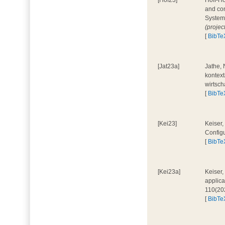
[Hof23]
Hoff-Ho
and con
System
(projec
[
BibTe
[Jat23a]
Jathe, 
kontext
wirtsch
[
BibTe
[Kei23]
Keiser,
Configu
[
BibTe
[Kei23a]
Keiser,
applica
110(20
[
BibTe