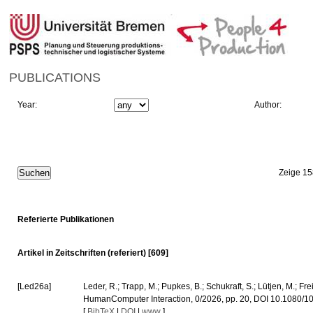
PUBLICATIONS
Year:
Author:
Zeige 15
Referierte Publikationen
Artikel in Zeitschriften (referiert) [609]
[Led26a]
Leder, R.; Trapp, M.; Pupkes, B.; Schukraft, S.; Lütjen, M.; 
HumanComputer Interaction, 0/2026, pp. 20, DOI 10.1080
[
BibTeX
|
DOI
|
www
]