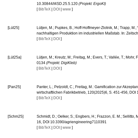
10.30844/I4SD.25.5.120
(Projekt: ErgoKI)
[
BibTeX
|
DOI
|
www
]
[Lüt25]
Lütjen, M.; Pupkes, B.; Hoff-Hoffmeyer-Zlotnik, M.; Trapp, M.
nachhaltigen Produktion im industriellen Maßstab. In: Zeitsc
[
BibTeX
|
DOI
]
[Lüt25a]
Lütjen, M.; Kreutz, M.; Freitag, M.; Evers, T.; Vallée, T.; Moh
0134
(Projekt: DigiKleb)
[
BibTeX
|
DOI
]
[Pan25]
Panter, L.; Petzoldt, C.; Freitag, M.: Gamification zur Akzept
wirtschaftlichen Fabrikbetrieb, 120(2025)6, S. 451-456, DO
[
BibTeX
|
DOI
]
[Schm25]
Schmidt, D.; Oelker, S.; Engbers, H.; Frazzon, E. M.; Sellitto
16, DOI 10.3390/agriengineering7110391
[
BibTeX
|
DOI
|
www
]