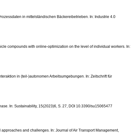
Prozessdaten in mittelständischen Bäckereibetrieben. In: Industrie 4.0
cle compounds with online-optimization on the level of individual workers. In:
teraktion in (teil-)autonomen Arbeitsumgebungen. In: Zeitschrift für
 Phase. In: Sustainability, 15(2023)6, S. 27, DOI 10.3390/su15065477
gical approaches and challenges. In: Journal of Air Transport Management,