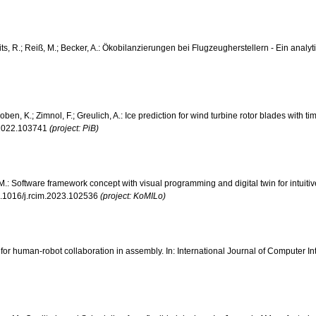
nits, R.; Reiß, M.; Becker, A.: Ökobilanzierungen bei Flugzeugherstellern - Ein anal
.; Thoben, K.; Zimnol, F.; Greulich, A.: Ice prediction for wind turbine rotor blades w
s.2022.103741
(project: PiB)
, M.: Software framework concept with visual programming and digital twin for intuit
0.1016/j.rcim.2023.102536
(project: KoMILo)
ion for human-robot collaboration in assembly. In: International Journal of Computer