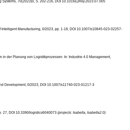
uring Systems, 70(2023)0, S. 202-216, DOI 10.1016/j.jmsy.2023.07.005
al of Intelligent Manufacturing, 0/2023, pp. 1-18, DOI 10.1007/s10845-023-02257-
ten in der Planung von Logistikprozessen. In: Industrie 4.0 Management,
arch and Development, 0/2023, DOI 10.1007/s11740-023-01217-3
 pp. 27, DOI 10.3390/logistics6040073
(projects: Isabella, Isabella2.0)