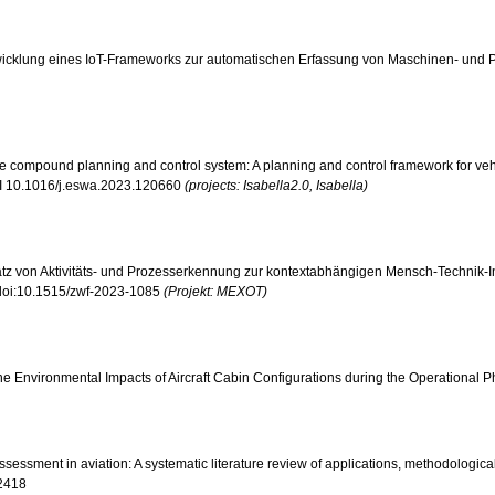
.: Entwicklung eines IoT-Frameworks zur automatischen Erfassung von Maschinen- und 
icle compound planning and control system: A planning and control framework for vehi
DOI 10.1016/j.eswa.2023.120660
(projects: Isabella2.0, Isabella)
Einsatz von Aktivitäts- und Prozesserkennung zur kontextabhängigen Mensch-Technik-In
I doi:10.1515/zwf-2023-1085
(Projekt: MEXOT)
l the Environmental Impacts of Aircraft Cabin Configurations during the Operational
le assessment in aviation: A systematic literature review of applications, methodolo
02418