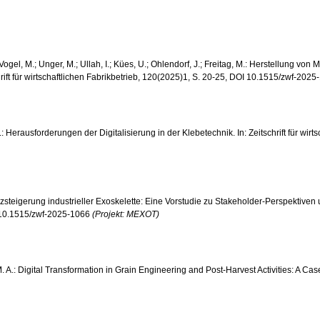
; Vogel, M.; Unger, M.; Ullah, I.; Kües, U.; Ohlendorf, J.; Freitag, M.: Herstellung
hrift für wirtschaftlichen Fabrikbetrieb, 120(2025)1, S. 20-25, DOI 10.1515/zwf-202
r, F.: Herausforderungen der Digitalisierung in der Klebetechnik. In: Zeitschrift für 
anzsteigerung industrieller Exoskelette: Eine Vorstudie zu Stakeholder-Perspektiven u
I 10.1515/zwf-2025-1066
(Projekt: MEXOT)
, M. A.: Digital Transformation in Grain Engineering and Post-Harvest Activities: A C