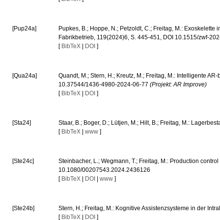
[Pup24a]
Pupkes, B.; Hoppe, N.; Petzoldt, C.; Freitag, M.: Exoskelette 
Fabrikbetrieb, 119(2024)6, S. 445-451, DOI 10.1515/zwf-2
[
BibTeX
|
DOI
]
[Qua24a]
Quandt, M.; Stern, H.; Kreutz, M.; Freitag, M.: Intelligente 
10.37544/1436-4980-2024-06-77
(Projekt: AR Improve)
[
BibTeX
|
DOI
]
[Sta24]
Staar, B.; Boger, D.; Lütjen, M.; Hilt, B.; Freitag, M.: Lagerb
[
BibTeX
|
www
]
[Ste24c]
Steinbacher, L.; Wegmann, T.; Freitag, M.: Production control
10.1080/00207543.2024.2436126
[
BibTeX
|
DOI
|
www
]
[Ste24b]
Stern, H.; Freitag, M.: Kognitive Assistenzsysteme in der Int
[
BibTeX
|
DOI
]