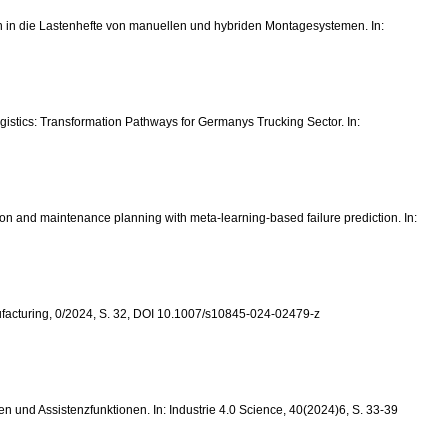
tion in die Lastenhefte von manuellen und hybriden Montagesystemen. In:
ogistics: Transformation Pathways for Germanys Trucking Sector. In:
uction and maintenance planning with meta-learning-based failure prediction. In:
anufacturing, 0/2024, S. 32, DOI 10.1007/s10845-024-02479-z
 und Assistenzfunktionen. In: Industrie 4.0 Science, 40(2024)6, S. 33-39