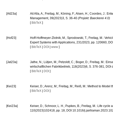
[Ait23a]
Ait Alla, A.; Freitag, M.; Köning, F.; Alsen, H.; Coordes, J
Management, 39(2023)3, S. 36-40
(Projekt: Baeckerei 4.0)
[
BibTeX
]
[Hof23]
Hoff-Hoffmeyer-Zlotnik, M.; Sprodowski, T.; Freitag, M.: Veh
Expert Systems with Applications, 231/2023, pp. 120660, 
[
BibTeX
|
DOI
|
www
]
[Jat23a]
Jathe, N.; Lütjen, M.; Petzoldt, C.; Boger, D.; Freitag, M.: 
wirtschaftlichen Fabrikbetrieb, 118(2023)6, S. 376-381, DO
[
BibTeX
|
DOI
]
[Kei23]
Keiser, D.; Arenz, M.; Freitag, M.; Reiß, M.: Method to Mode
[
BibTeX
|
DOI
]
[Kei23a]
Keiser, D.; Schnoor, L. H.; Pupkes, B.; Freitag, M.: Life cyc
110(2023)102418, pp. 18, DOI 10.1016/j.jairtraman.2023.1