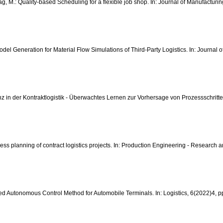
eitag, M.: Quality-based Scheduling for a flexible job shop. In: Journal of Manufact
c Model Generation for Material Flow Simulations of Third-Party Logistics. In: Journ
stenz in der Kontraktlogistik - Überwachtes Lernen zur Vorhersage von Prozessschrit
process planning of contract logistics projects. In: Production Engineering - Rese
ated Autonomous Control Method for Automobile Terminals. In: Logistics, 6(2022)4,