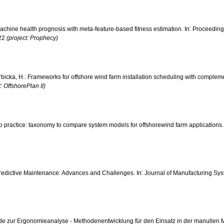
achine health prognosis with meta-feature-based fitness estimation. In: Proceedings 
222
(project: Prophecy)
czerbicka, H.: Frameworks for offshore wind farm installation scheduling with comple
t: OffshorePlan II)
re to practice: taxonomy to compare system models for offshorewind farm applications.
 Predictive Maintenance: Advances and Challenges. In: Journal of Manufacturing S
hode zur Ergonomieanalyse - Methodenentwicklung für den Einsatz in der manullen M