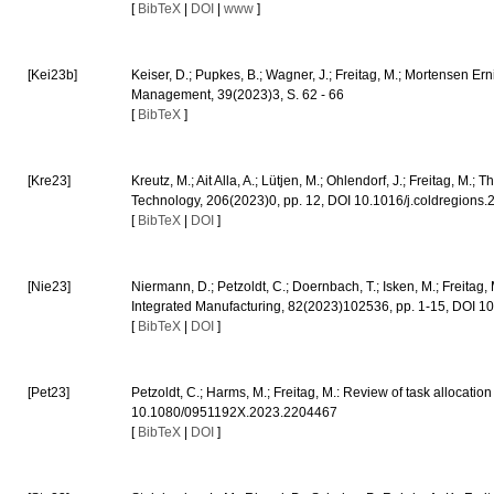
[
BibTeX
|
DOI
|
www
]
[Kei23b]
Keiser, D.; Pupkes, B.; Wagner, J.; Freitag, M.; Mortensen Er
Management, 39(2023)3, S. 62 - 66
[
BibTeX
]
[Kre23]
Kreutz, M.; Ait Alla, A.; Lütjen, M.; Ohlendorf, J.; Freitag, M
Technology, 206(2023)0, pp. 12, DOI 10.1016/j.coldregion
[
BibTeX
|
DOI
]
[Nie23]
Niermann, D.; Petzoldt, C.; Doernbach, T.; Isken, M.; Freitag
Integrated Manufacturing, 82(2023)102536, pp. 1-15, DOI 1
[
BibTeX
|
DOI
]
[Pet23]
Petzoldt, C.; Harms, M.; Freitag, M.: Review of task allocat
10.1080/0951192X.2023.2204467
[
BibTeX
|
DOI
]