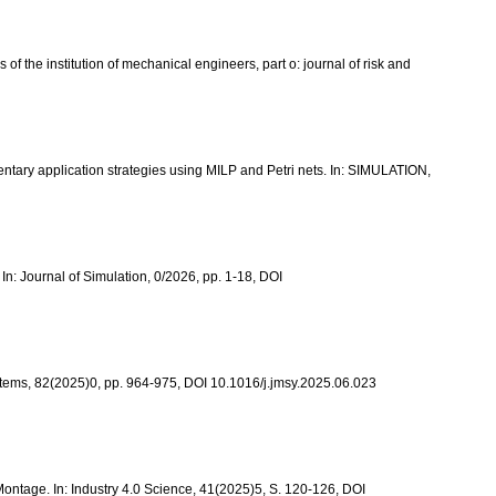
of the institution of mechanical engineers, part o: journal of risk and
mentary application strategies using MILP and Petri nets. In: SIMULATION,
 In: Journal of Simulation, 0/2026, pp. 1-18, DOI
ystems, 82(2025)0, pp. 964-975, DOI 10.1016/j.jmsy.2025.06.023
ontage. In: Industry 4.0 Science, 41(2025)5, S. 120-126, DOI