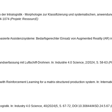
in der Intralogistik - Morphologie zur Klassifizierung und systematischen, anwendung
024-1074
(Projekt: RessourcE)
AR-basierte Assistenzsysteme: Bedarfsgerechter Einsatz von Augmented Reality (AR) i
estandserfassung mit Luftschiff-Drohnen. In: Industrie 4.0 Science, 2/2024, S. 58-63
(P
 with Reinforcement Learning for a matrix-structured production system. In: Interna
ralogistik. In: Industry 4.0 Science, 40(2024)5, S. 67-72, DOI 10.30844/I4SD.24.5.67
(