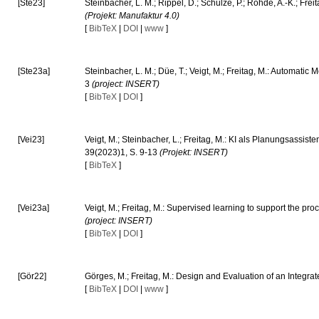
[Ste23]
Steinbacher, L. M.; Rippel, D.; Schulze, P.; Rohde, A.-K.; Fr
(Projekt: Manufaktur 4.0)
[
BibTeX
|
DOI
|
www
]
[Ste23a]
Steinbacher, L. M.; Düe, T.; Veigt, M.; Freitag, M.: Automati
3
(project: INSERT)
[
BibTeX
|
DOI
]
[Vei23]
Veigt, M.; Steinbacher, L.; Freitag, M.: KI als Planungsassi
39(2023)1, S. 9-13
(Projekt: INSERT)
[
BibTeX
]
[Vei23a]
Veigt, M.; Freitag, M.: Supervised learning to support the 
(project: INSERT)
[
BibTeX
|
DOI
]
[Gör22]
Görges, M.; Freitag, M.: Design and Evaluation of an Integr
[
BibTeX
|
DOI
|
www
]