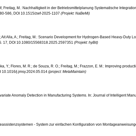
M; Freitag, M.: Nachhaltigkeit in der Betriebsmittelplanung Systematische Integra
S. 580-586, DOI 10.1515/zwf-2025-1107
(Projekt: NaBeMi)
, E.; Ait Alla, A.; Freitag, M.: Scenario Development for Hydrogen-Based Heavy-Duty L
25, S. 17, DOI 10.1080/15568318.2025.2597351
(Projekt: hyBit)
riska, Y.; Flores, M. R.; de Souza, R. O.; Freitag, M.; Frazzon, E. M.: Improving prod
OI 10.1016/j.jmsy.2024.05.014
(project: MetaMaintain)
tivariate Anomaly Detection in Manufacturing Systems. In: Journal of Intelligent M
ageassistenzsystemen - System zur einfachen Konfiguration von Montageanweisungen