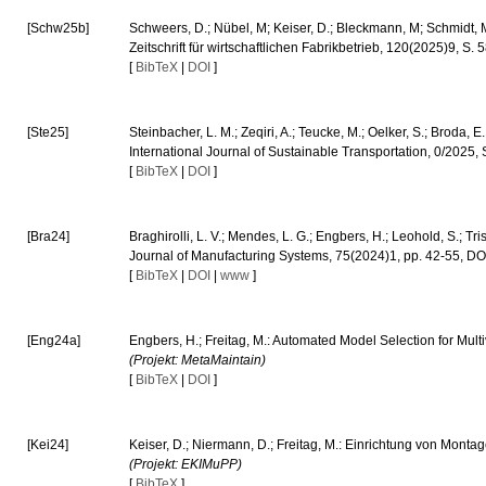
[Schw25b]
Schweers, D.; Nübel, M; Keiser, D.; Bleckmann, M; Schmidt, 
Zeitschrift für wirtschaftlichen Fabrikbetrieb, 120(2025)9, 
[
BibTeX
|
DOI
]
[Ste25]
Steinbacher, L. M.; Zeqiri, A.; Teucke, M.; Oelker, S.; Broda
International Journal of Sustainable Transportation, 0/20
[
BibTeX
|
DOI
]
[Bra24]
Braghirolli, L. V.; Mendes, L. G.; Engbers, H.; Leohold, S.; T
Journal of Manufacturing Systems, 75(2024)1, pp. 42-55, D
[
BibTeX
|
DOI
|
www
]
[Eng24a]
Engbers, H.; Freitag, M.: Automated Model Selection for Mul
(Projekt: MetaMaintain)
[
BibTeX
|
DOI
]
[Kei24]
Keiser, D.; Niermann, D.; Freitag, M.: Einrichtung von Mont
(Projekt: EKIMuPP)
[
BibTeX
]