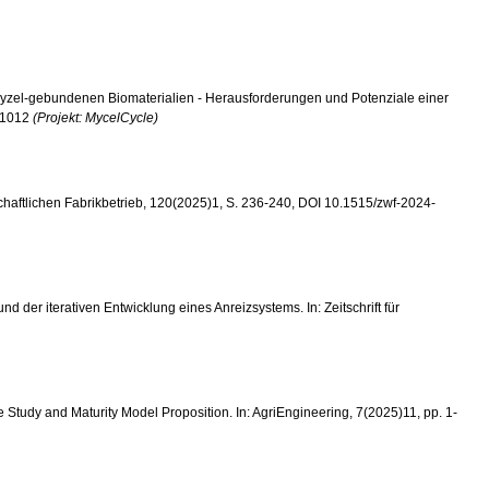
 von Myzel-gebundenen Biomaterialien - Herausforderungen und Potenziale einer
5-1012
(Projekt: MycelCycle)
wirtschaftlichen Fabrikbetrieb, 120(2025)1, S. 236-240, DOI 10.1515/zwf-2024-
nd der iterativen Entwicklung eines Anreizsystems. In: Zeitschrift für
ase Study and Maturity Model Proposition. In: AgriEngineering, 7(2025)11, pp. 1-