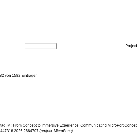
Projec
82 von 1582 Einträgen
Freitag, M.: From Concept to Immersive Experience  Communicating MicroPort Concept
/10447318.2026.2664707
(project: MicroPorts)