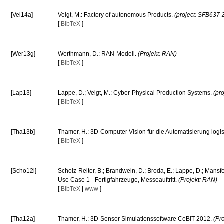
[Vei14a]
Veigt, M.: Factory of autonomous Products.
(project: SFB637-
[
BibTeX
]
[Wer13g]
Werthmann, D.: RAN-Modell.
(Projekt: RAN)
[
BibTeX
]
[Lap13]
Lappe, D.; Veigt, M.: Cyber-Physical Production Systems.
(pr
[
BibTeX
]
[Tha13b]
Thamer, H.: 3D-Computer Vision für die Automatisierung logi
[
BibTeX
]
[Scho12i]
Scholz-Reiter, B.; Brandwein, D.; Broda, E.; Lappe, D.; Mans
Use Case 1 - Fertigfahrzeuge, Messeauftritt.
(Projekt: RAN)
[
BibTeX
|
www
]
[Tha12a]
Thamer, H.: 3D-Sensor Simulationssoftware CeBIT 2012.
(Pr