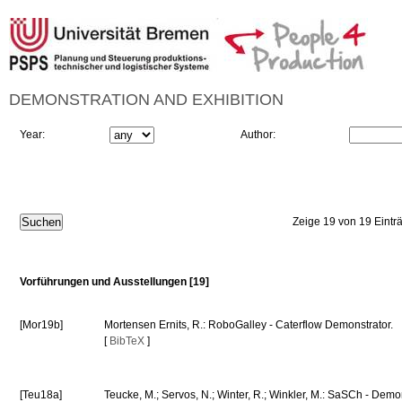
DEMONSTRATION AND EXHIBITION
Year:
Author:
Zeige 19 von 19 Eintr
Vorführungen und Ausstellungen [19]
[Mor19b]
Mortensen Ernits, R.: RoboGalley - Caterflow Demonstrator.
[
BibTeX
]
[Teu18a]
Teucke, M.; Servos, N.; Winter, R.; Winkler, M.: SaSCh - Dem