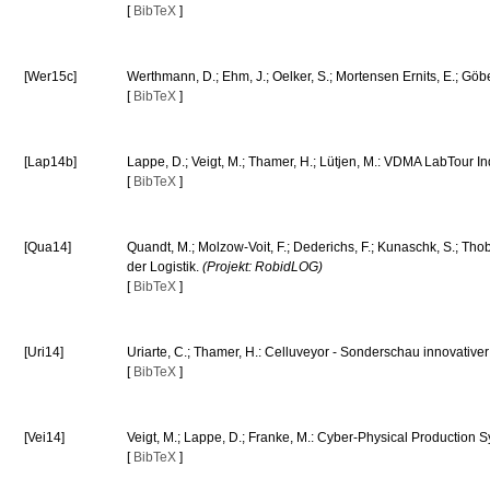
[
BibTeX
]
[Wer15c]
Werthmann, D.; Ehm, J.; Oelker, S.; Mortensen Ernits, E.; Göb
[
BibTeX
]
[Lap14b]
Lappe, D.; Veigt, M.; Thamer, H.; Lütjen, M.: VDMA LabTour In
[
BibTeX
]
[Qua14]
Quandt, M.; Molzow-Voit, F.; Dederichs, F.; Kunaschk, S.; Tho
der Logistik.
(Projekt: RobidLOG)
[
BibTeX
]
[Uri14]
Uriarte, C.; Thamer, H.: Celluveyor - Sonderschau innovative
[
BibTeX
]
[Vei14]
Veigt, M.; Lappe, D.; Franke, M.: Cyber-Physical Production 
[
BibTeX
]