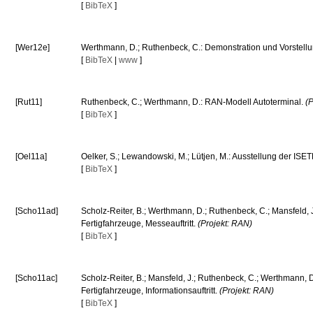
[
BibTeX
]
[Wer12e]
Werthmann, D.; Ruthenbeck, C.: Demonstration und Vorstellu
[
BibTeX
|
www
]
[Rut11]
Ruthenbeck, C.; Werthmann, D.: RAN-Modell Autoterminal.
(P
[
BibTeX
]
[Oel11a]
Oelker, S.; Lewandowski, M.; Lütjen, M.: Ausstellung der ISETE
[
BibTeX
]
[Scho11ad]
Scholz-Reiter, B.; Werthmann, D.; Ruthenbeck, C.; Mansfeld,
Fertigfahrzeuge, Messeauftritt.
(Projekt: RAN)
[
BibTeX
]
[Scho11ac]
Scholz-Reiter, B.; Mansfeld, J.; Ruthenbeck, C.; Werthmann,
Fertigfahrzeuge, Informationsauftritt.
(Projekt: RAN)
[
BibTeX
]