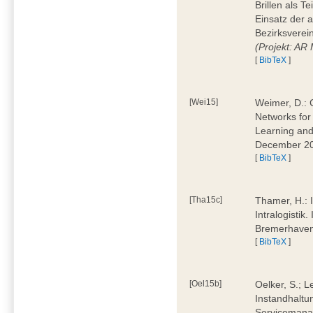
Brillen als T
Einsatz der 
Bezirksverei
(Projekt: AR
[
BibTeX
]
[Wei15]
Weimer, D.: 
Networks for
Learning and 
December 20
[
BibTeX
]
[Tha15c]
Thamer, H.: I
Intralogistik
Bremerhave
[
BibTeX
]
[Oel15b]
Oelker, S.; L
Instandhaltu
Servicemana