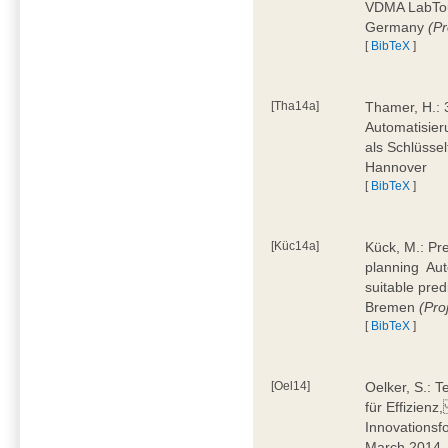
VDMA LabTour
Germany
(Pr
[
BibTeX
]
[Tha14a]
Thamer, H.: 
Automatisier
als Schlüssel
Hannover
[
BibTeX
]
[Küc14a]
Kück, M.: Pr
planning  Au
suitable pre
Bremen
(Pr
[
BibTeX
]
[Oel14]
Oelker, S.: T
für Effizienz
Innovationsf
March 2014,