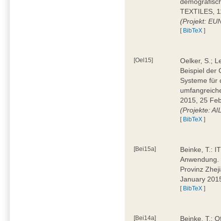
demografisc
TEXTILES, 11
(Projekt: EU
[
BibTeX
]
[Oel15]
Oelker, S.; 
Beispiel der 
Systeme für 
umfangreiche
2015, 25 Feb
(Projekte: A
[
BibTeX
]
[Bei15a]
Beinke, T.: IT
Anwendung. D
Provinz Zhej
January 201
[
BibTeX
]
[Bei14a]
Beinke, T.: 