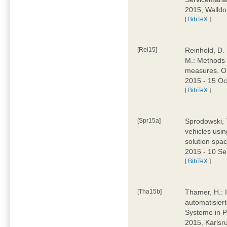
2015, Walldo
[
BibTeX
]
[Rei15]
Reinhold, D. 
M.: Methods 
measures. 
2015 - 15 O
[
BibTeX
]
[Spr15a]
Sprodowski, 
vehicles usi
solution sp
2015 - 10 Se
[
BibTeX
]
[Tha15b]
Thamer, H.: 
automatisier
Systeme in Pr
2015, Karlsr