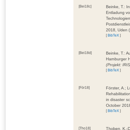
[Bei18c]
Beinke, T.: I
Entladung von
Technologie
Postdienstle
2018, Uden 
[
BibTeX
]
[Bei18d]
Beinke, T.: 
Hamburger H
(Projekt: IRiS
[
BibTeX
]
[För18]
Förster, A.; 
Rehabilitati
in disaster 
October 201
[
BibTeX
]
[Tho18]
Thoben, K.-D.