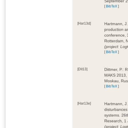
September 
[
BibTeX
]
[Har13d]
Hartmann, J.:
production a
conference,
Rotterdam, 
(project: L
[
BibTeX
]
[Dit13]
Dittmer, P.: 
MAKS 2013, 
Moskau, Ru
[
BibTeX
]
[Har13e]
Hartmann, J.:
disturbances 
systems. 26t
Research, 1 J
(project: L