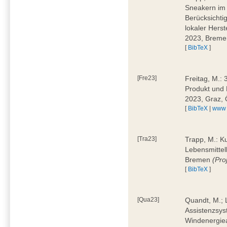
Sneakern im 
Berücksichti
lokaler Hers
2023, Brem
[
BibTeX
]
[Fre23]
Freitag, M.:
Produkt und 
2023, Graz, 
[
BibTeX
|
www
[Tra23]
Trapp, M.: K
Lebensmittell
Bremen
(Pro
[
BibTeX
]
[Qua23]
Quandt, M.; L
Assistenzsys
Windenergiea