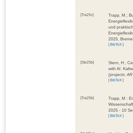
[Tra25c]
Trapp, M.; B
Energieflexi
und praktisch
Energieflexib
2025, Brem
[
BibTeX
]
[Ste25b]
Stern, H.; C
with AI. Kal
(projects: A
[
BibTeX
]
[Tra25b]
Trapp, M.: E
Wissenschaf
2025 - 10 S
[
BibTeX
]