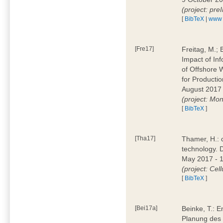
(project: pre
[
BibTeX
|
www
[Fre17]
Freitag, M.; 
Impact of Inf
of Offshore 
for Producti
August 2017 
(project: Mo
[
BibTeX
]
[Tha17]
Thamer, H.: 
technology. 
May 2017 - 
(project: Cell
[
BibTeX
]
[Bei17a]
Beinke, T.: E
Planung des 