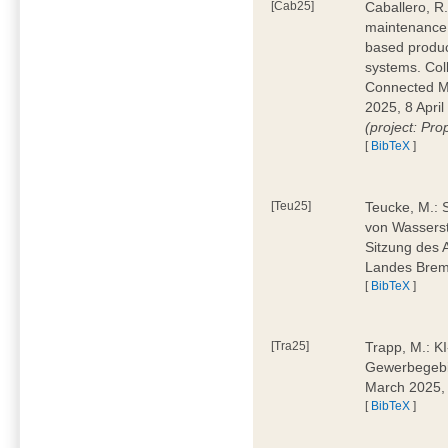
[Cab25]
Caballero, R.
maintenance 
based produc
systems. Col
Connected M
2025, 8 April
(project: Pro
[
BibTeX
]
[Teu25]
Teucke, M.: 
von Wasserst
Sitzung des 
Landes Brem
[
BibTeX
]
[Tra25]
Trapp, M.: K
Gewerbegebi
March 2025,
[
BibTeX
]