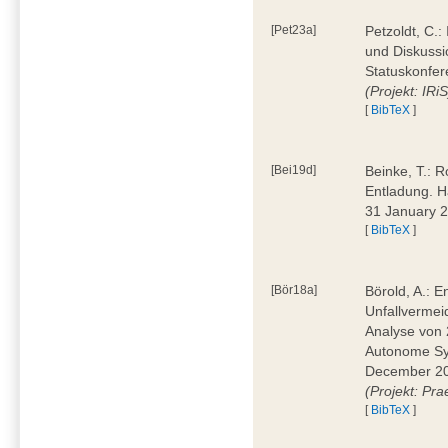
[Pet23a]
Petzoldt, C.
und Diskussi
Statuskonfer
(Projekt: IRiS
[
BibTeX
]
[Bei19d]
Beinke, T.: R
Entladung. H
31 January 
[
BibTeX
]
[Bör18a]
Börold, A.: 
Unfallvermei
Analyse von 
Autonome Sys
December 20
(Projekt: Pr
[
BibTeX
]