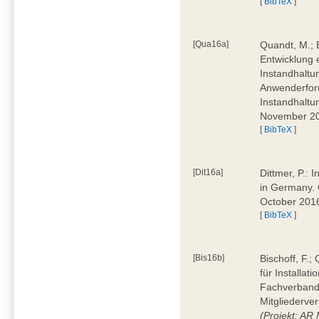
[
BibTeX
]
[Qua16a]
Quandt, M.; 
Entwicklung 
Instandhaltu
Anwenderforu
Instandhaltu
November 2
[
BibTeX
]
[Dit16a]
Dittmer, P.: 
in Germany. 
October 201
[
BibTeX
]
[Bis16b]
Bischoff, F.
für Installat
Fachverband 
Mitgliederve
(Projekt: AR