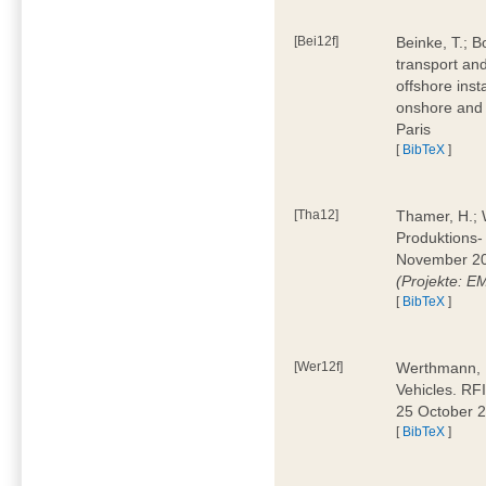
[Bei12f]
Beinke, T.; B
transport an
offshore inst
onshore and 
Paris
[
BibTeX
]
[Tha12]
Thamer, H.; W
Produktions-
November 20
(Projekte: 
[
BibTeX
]
[Wer12f]
Werthmann, D
Vehicles. RF
25 October 
[
BibTeX
]