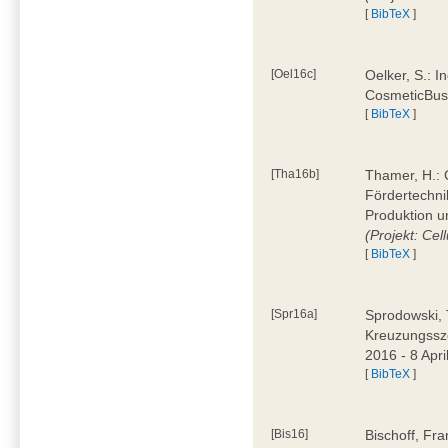
[
BibTeX
]
[Oel16c]
Oelker, S.: I
CosmeticBus
[
BibTeX
]
[Tha16b]
Thamer, H.: C
Fördertechnik
Produktion u
(Projekt: Cel
[
BibTeX
]
[Spr16a]
Sprodowski, 
Kreuzungssze
2016 - 8 Apri
[
BibTeX
]
[Bis16]
Bischoff, Fr