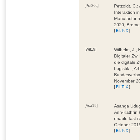
[Pet20c]
Petzoldt, C.
Interaktion i
Manufacturi
2020, Breme
[
BibTeX
]
[Wil19]
Wilhelm, J.; 
Digitaler Zwi
die digitale 
Logistik. ; A
Bundesverban
November 2
[
BibTeX
]
[Asa19]
Asanga Uduga
Ann-Kathrin 
enable fast 
October 201
[
BibTeX
]