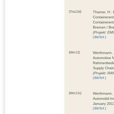
[Tha13d]
Thamer, H.: 
Containerentl
Containeren
Bremen / Bre
(Projekt: E
[
BibTeX
]
[Wer13]
Werthmann, D
Automotive 
Rahmenbedin
Supply Chain
(Projekt: RA
[
BibTeX
]
[Wer13c]
Werthmann, D
Automobil-In
January 201
[
BibTeX
]