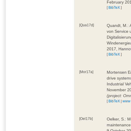
February 20
[
BibTeX
]
[Qua17d]
Quandt, M.: 
von Service 
Digitalisieru
Windenergie
2017, Hann
[
BibTeX
]
[Mor17a]
Mortensen Ern
drive system
Industrial V
November 20
(project: Om
[
BibTeX
|
www
[Oel17b]
Oelker, S.: M
maintenance 
9 October 20