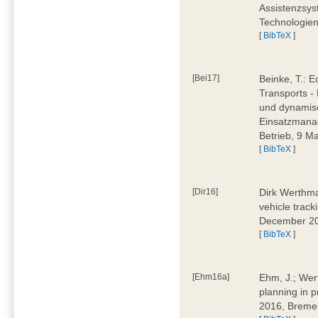
Assistenzsys
Technologien
[
BibTeX
]
[Bei17]
Beinke, T.: 
Transports -
und dynamis
Einsatzmana
Betrieb, 9 
[
BibTeX
]
[Dir16]
Dirk Werthma
vehicle trac
December 2
[
BibTeX
]
[Ehm16a]
Ehm, J.; Wer
planning in
2016, Breme