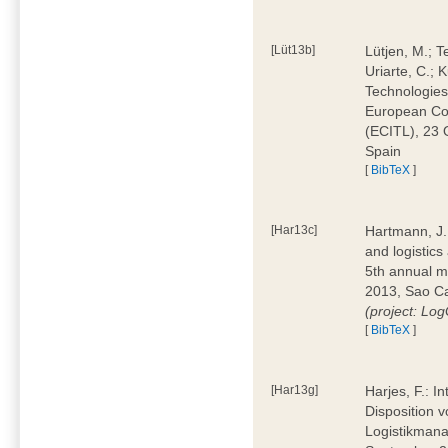
[Lüt13b]
Lütjen, M.; T
Uriarte, C.;
Technologies
European Con
(ECITL), 23 
Spain
[
BibTeX
]
[Har13c]
Hartmann, J.;
and logistic
5th annual m
2013, Sao Car
(project: L
[
BibTeX
]
[Har13g]
Harjes, F.: I
Disposition v
Logistikman