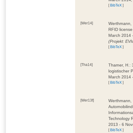
[
BibTeX
]
[Wer14]
Werthmann, D
RFID license
March 2014 
(Projekt: EVI
[
BibTeX
]
[Tha14]
Thamer, H.: 
logistischer
March 2014 -
[
BibTeX
]
[Wer13f]
Werthmann, D
Automobilind
Information
Technology 
2013 - 6 Nov
[
BibTeX
]