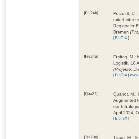
[Pet24b]
Petzoldt, C.
mitarbeiterze
Regionaler E
Bremen
(Pro
[
BibTeX
]
[Fre24a]
Freitag, M.:
Logistik, 18 
(Projekte: D
[
BibTeX
|
www
[Qua24]
Quandt, M.; K
Augmented Re
der Intralogi
April 2024, 
[
BibTeX
]
[Tra23a]
Trapp, M.: S