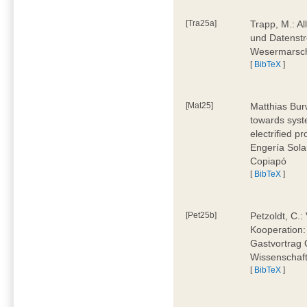
[Tra25a]
Trapp, M.: Al
und Datenstr
Wesermarsch
[
BibTeX
]
[Mat25]
Matthias Burw
towards syst
electrified p
Engería Sola
Copiapó
[
BibTeX
]
[Pet25b]
Petzoldt, C.:
Kooperation:
Gastvortrag 
Wissenschaft
[
BibTeX
]