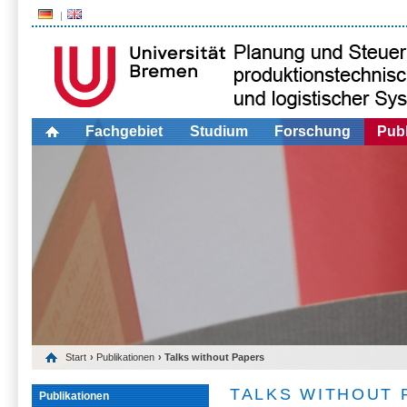
Fachgebiet
Studium
Forschung
Publ
Start
›
Publikationen
› Talks without Papers
TALKS WITHOUT 
Publikationen