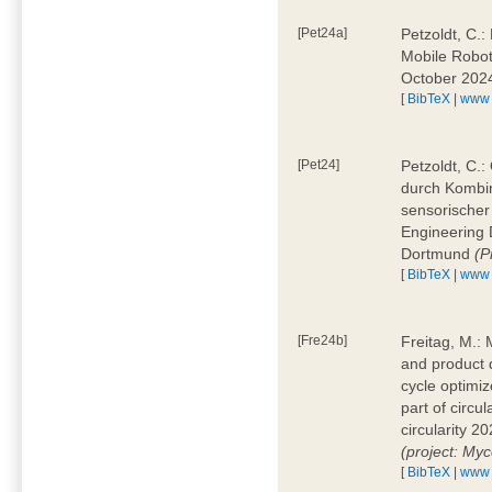
[Pet24a]
Petzoldt, C.:
Mobile Robot
October 2024
[
BibTeX
|
www
[Pet24]
Petzoldt, C.:
durch Kombi
sensorischer 
Engineering
Dortmund
(P
[
BibTeX
|
www
[Fre24b]
Freitag, M.: 
and product 
cycle optimi
part of circ
circularity 
(project: Myc
[
BibTeX
|
www