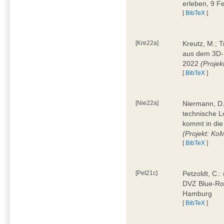
erleben, 9 
[
BibTeX
]
[Kre22a]
Kreutz, M.; 
aus dem 3D-
2022
(Projekt
[
BibTeX
]
[Nie22a]
Niermann, D.:
technische L
kommt in die
(Projekt: Ko
[
BibTeX
]
[Pet21c]
Petzoldt, C.:
DVZ Blue-Ro
Hamburg
[
BibTeX
]