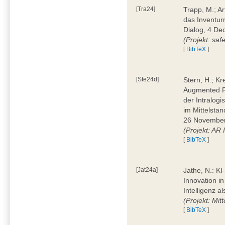
[Tra24]
Trapp, M.; A
das Inventur
Dialog, 4 D
(Projekt: saf
[
BibTeX
]
[Ste24d]
Stern, H.; Kr
Augmented Re
der Intralogis
im Mittelstan
26 November
(Projekt: AR
[
BibTeX
]
[Jat24a]
Jathe, N.: KI
Innovation in
Intelligenz a
(Projekt: Mit
[
BibTeX
]