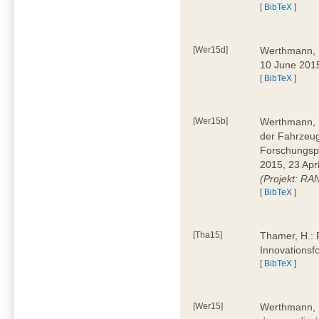
[
BibTeX
]
[Wer15d]
Werthmann, D
10 June 2015
[
BibTeX
]
[Wer15b]
Werthmann, D
der Fahrzeug
Forschungspr
2015, 23 Apri
(Projekt: RA
[
BibTeX
]
[Tha15]
Thamer, H.: R
Innovationsf
[
BibTeX
]
[Wer15]
Werthmann, D.