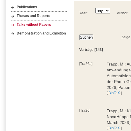
Publications
Year:
Author:
Theses and Reports
Talks without Papers
Demonstration and Exhibition
Zeige
Vorträge [143]
[Tra26a]
Trapp, M.: Au
anwendungsor
Automatisie
der Photo-Gro
2026, Papen
[
BibTeX
]
[Tra26]
Trapp, M.: K
NovaHüppe F
March 2026,
[
BibTeX
]