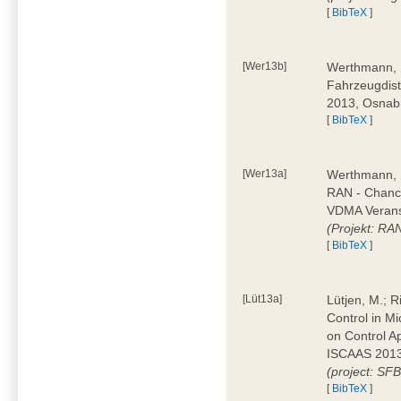
[
BibTeX
]
[Wer13b]
Werthmann, D
Fahrzeugdist
2013, Osnab
[
BibTeX
]
[Wer13a]
Werthmann, 
RAN - Chanc
VDMA Veranst
(Projekt: RA
[
BibTeX
]
[Lüt13a]
Lütjen, M.; Ri
Control in M
on Control A
ISCAAS 2013
(project: SF
[
BibTeX
]