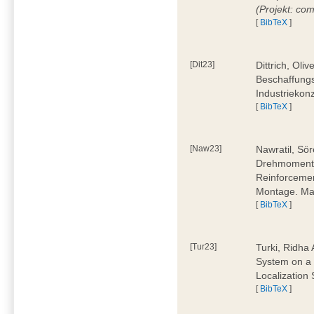
(Projekt: co
[
BibTeX
]
[Dit23]
Dittrich, Oli
Beschaffungs
Industriekon
[
BibTeX
]
[Naw23]
Nawratil, Sör
Drehmoments
Reinforcemen
Montage. Mas
[
BibTeX
]
[Tur23]
Turki, Ridha 
System on a 
Localization
[
BibTeX
]