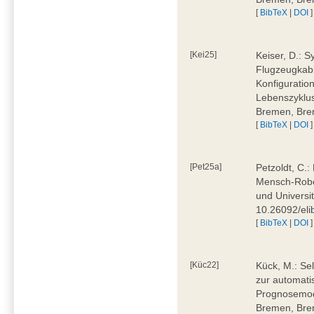
[
BibTeX
|
DOI
]
[Kei25]
Keiser, D.: 
Flugzeugkabi
Konfiguratio
Lebenszyklus
Bremen, Bre
[
BibTeX
|
DOI
]
[Pet25a]
Petzoldt, C.
Mensch-Robot
und Universi
10.26092/eli
[
BibTeX
|
DOI
]
[Küc22]
Kück, M.: Se
zur automati
Prognosemode
Bremen, Bre