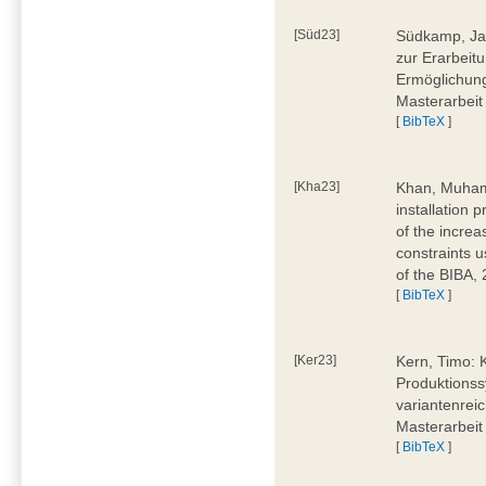
[Süd23]
Südkamp, Jan
zur Erarbeitu
Ermöglichung
Masterarbeit
[
BibTeX
]
[Kha23]
Khan, Muham
installation 
of the increa
constraints u
of the BIBA,
[
BibTeX
]
[Ker23]
Kern, Timo: 
Produktionss
variantenreic
Masterarbeit
[
BibTeX
]