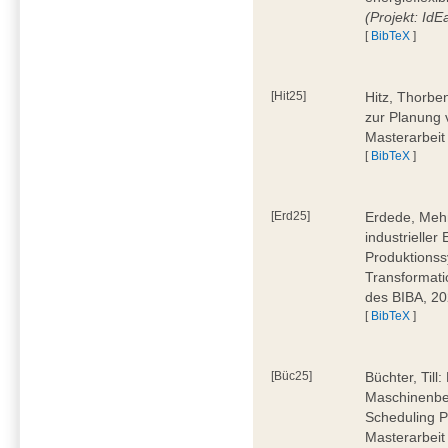
(Projekt: Id
[
BibTeX
]
[Hit25]
Hitz, Thorbe
zur Planung 
Masterarbeit
[
BibTeX
]
[Erd25]
Erdede, Meh
industrielle
Produktionss
Transformati
des BIBA, 2
[
BibTeX
]
[Büc25]
Büchter, Till:
Maschinenbe
Scheduling P
Masterarbeit