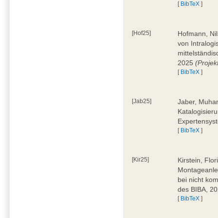
[
BibTeX
]
[Hof25]
Hofmann, Nil
von Intralogi
mittelständi
2025
(Proje
[
BibTeX
]
[Jab25]
Jaber, Muham
Katalogisier
Expertensyst
[
BibTeX
]
[Kir25]
Kirstein, Flo
Montageanle
bei nicht ko
des BIBA, 2
[
BibTeX
]