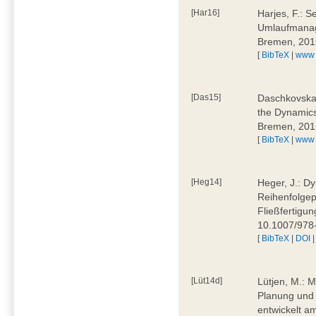
[Har16]
Harjes, F.: S
Umlaufmanag
Bremen, 201
[
BibTeX
|
www
[Das15]
Daschkovska, 
the Dynamics
Bremen, 201
[
BibTeX
|
www
[Heg14]
Heger, J.: D
Reihenfolgep
Fließfertigu
10.1007/978
[
BibTeX
|
DOI
[Lüt14d]
Lütjen, M.: M
Planung und 
entwickelt a