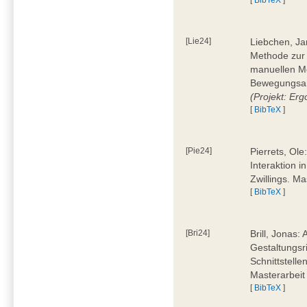
[Lie24]
Liebchen, Ja
Methode zur
manuellen M
Bewegungsan
(Projekt: Erg
[
BibTeX
]
[Pie24]
Pierrets, Ol
Interaktion i
Zwillings. M
[
BibTeX
]
[Bri24]
Brill, Jonas:
Gestaltungsr
Schnittstelle
Masterarbeit
[
BibTeX
]