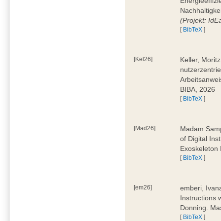
Energieeffizi
Nachhaltigke
(Projekt: Id
[
BibTeX
]
[Kel26]
Keller, Mori
nutzerzentrie
Arbeitsanwei
BIBA, 2026
[
BibTeX
]
[Mad26]
Madam Sampa
of Digital In
Exoskeleton 
[
BibTeX
]
[em26]
emberi, Ivan
Instructions
Donning. Mas
[
BibTeX
]