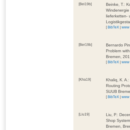
[Bei19b]
Beinke, T.: K
Windenergie 
lieferketten-
Logistikges
[
BibTeX
|
www
[Ber19b]
Bernardo Pin
Problem wit
Bremen, 201
[
BibTeX
|
www
[Kha19]
Khaliq, K. A.
Routing Prot
SUUB Breme
[
BibTeX
|
www
[Liu19]
Liu, P.: Dece
Shop System
Bremen, Bre