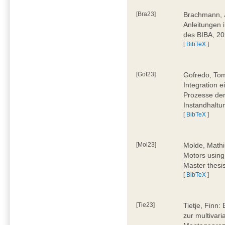
[Bra23]
Brachmann, Ju
Anleitungen 
des BIBA, 2
[
BibTeX
]
[Gof23]
Gofredo, Tom
Integration 
Prozesse der
Instandhaltu
[
BibTeX
]
[Mol23]
Molde, Mathi
Motors using
Master thesi
[
BibTeX
]
[Tie23]
Tietje, Finn
zur multivar