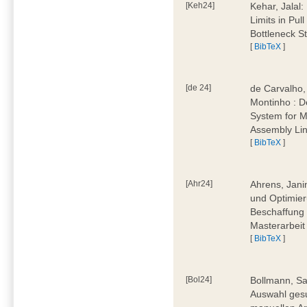
[Keh24]
Kehar, Jalal
Limits in Pu
Bottleneck St
[
BibTeX
]
[de 24]
de Carvalho,
Montinho : 
System for M
Assembly Lin
[
BibTeX
]
[Ahr24]
Ahrens, Jani
und Optimier
Beschaffung 
Masterarbeit
[
BibTeX
]
[Bol24]
Bollmann, Sa
Auswahl ges