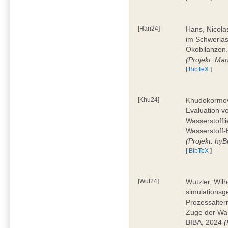
[Han24]
Hans, Nicola
im Schwerla
Ökobilanzen.
(Projekt: Man
[
BibTeX
]
[Khu24]
Khudokormov,
Evaluation v
Wasserstoffl
Wasserstoff-
(Projekt: hyBi
[
BibTeX
]
[Wut24]
Wutzler, Wil
simulationsg
Prozessalter
Zuge der Was
BIBA, 2024
(