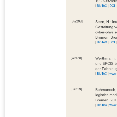
10.26092/el
[
BibTeX
|
DOI
[Ste20d]
Stern, H.: In
Gestaltung v
cyber-physis
Bremen, Bre
[
BibTeX
|
DOI
]
[Wer20]
Werthmann, D
und EPCIS-b
der Fahrzeu
[
BibTeX
|
www
[Beh19]
Behmanesh, E
logistics mo
Bremen, 201
[
BibTeX
|
www