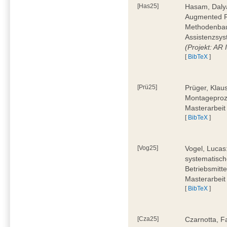
[Has25]
Hasam, Dalya
Augmented Re
Methodenbauk
Assistenzsys
(Projekt: AR
[
BibTeX
]
[Prü25]
Prüger, Klau
Montageproz
Masterarbeit
[
BibTeX
]
[Vog25]
Vogel, Lucas
systematisch
Betriebsmitt
Masterarbeit
[
BibTeX
]
[Cza25]
Czarnotta, F