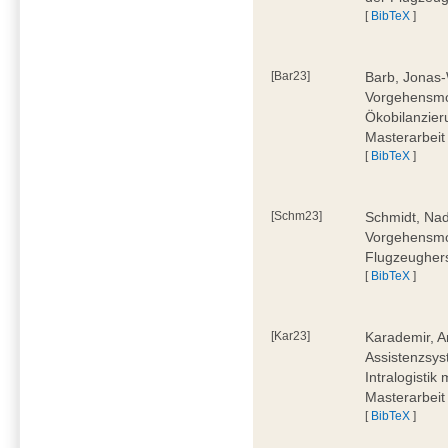
[
BibTeX
]
[Bar23]
Barb, Jonas-
Vorgehensmod
Ökobilanzier
Masterarbeit
[
BibTeX
]
[Schm23]
Schmidt, Nad
Vorgehensmod
Flugzeughers
[
BibTeX
]
[Kar23]
Karademir, A
Assistenzsyst
Intralogistik
Masterarbeit
[
BibTeX
]