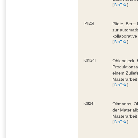
[
BibTeX
]
[Pli25]
Pliete, Beri
zur automati
kollaborativ
[
BibTeX
]
[Ohl24]
Ohlendieck, 
Produktionsa
einem Zulief
Masterarbeit
[
BibTeX
]
[Olt24]
Oltmanns, Ol
der Material
Masterarbeit
[
BibTeX
]