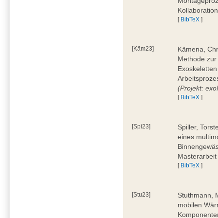
Montageproz
Kollaboratio
[
BibTeX
]
[Käm23]
Kämena, Chri
Methode zur
Exoskeletten
Arbeitsproze
(Projekt: e
[
BibTeX
]
[Spi23]
Spiller, Tors
eines multi
Binnengewäss
Masterarbeit
[
BibTeX
]
[Stu23]
Stuthmann, M
mobilen Wärm
Komponenten