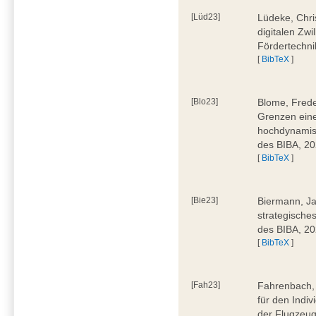
[Lüd23]
Lüdeke, Chri
digitalen Zwi
Fördertechni
[
BibTeX
]
[Blo23]
Blome, Frede
Grenzen eine
hochdynamis
des BIBA, 2
[
BibTeX
]
[Bie23]
Biermann, Ja
strategische
des BIBA, 2
[
BibTeX
]
[Fah23]
Fahrenbach, 
für den Indiv
der Flugzeug