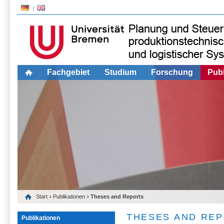
Fachgebiet
Studium
Forschung
Publ
Start
›
Publikationen
› Theses and Reports
THESES AND RE
Publikationen