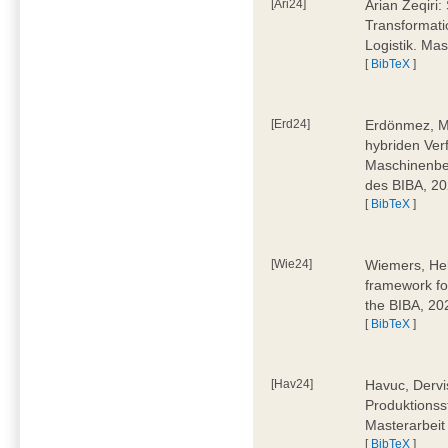
[Ari24]
Arian Zeqiri
Transformati
Logistik. Ma
[
BibTeX
]
[Erd24]
Erdönmez, M
hybriden Ver
Maschinenbe
des BIBA, 2
[
BibTeX
]
[Wie24]
Wiemers, Hel
framework fo
the BIBA, 20
[
BibTeX
]
[Hav24]
Havuc, Dervi
Produktionss
Masterarbeit
[
BibTeX
]