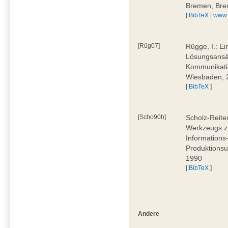
Bremen, Bre
[
BibTeX
|
www
[Rüg07]
Rügge, I.: E
Lösungsansät
Kommunikati
Wiesbaden, 
[
BibTeX
]
[Scho90h]
Scholz-Reite
Werkzeugs zu
Informations
Produktionsu
1990
[
BibTeX
]
Andere