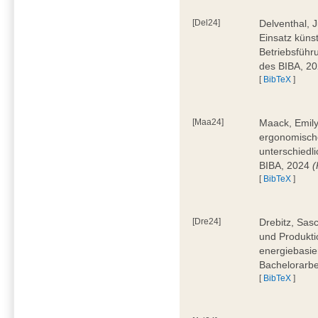
[Del24]
Delventhal, 
Einsatz künst
Betriebsführ
des BIBA, 2
[
BibTeX
]
[Maa24]
Maack, Emily
ergonomische
unterschiedl
BIBA, 2024
(
[
BibTeX
]
[Dre24]
Drebitz, Sas
und Produktio
energiebasie
Bachelorarbe
[
BibTeX
]