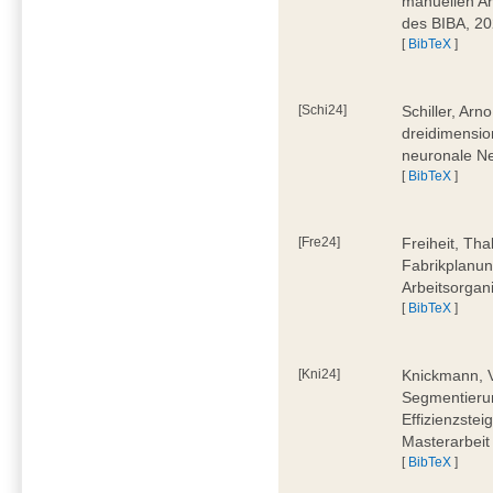
manuellen Ar
des BIBA, 2
[
BibTeX
]
[Schi24]
Schiller, Ar
dreidimensio
neuronale Ne
[
BibTeX
]
[Fre24]
Freiheit, Tha
Fabrikplanu
Arbeitsorgan
[
BibTeX
]
[Kni24]
Knickmann, V
Segmentierun
Effizienzste
Masterarbeit
[
BibTeX
]