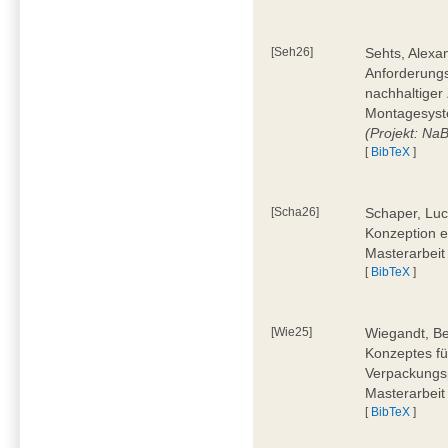
[Seh26]
Sehts, Alexa
Anforderungs
nachhaltiger 
Montagesyst
(Projekt: Na
[
BibTeX
]
[Scha26]
Schaper, Luc
Konzeption e
Masterarbeit
[
BibTeX
]
[Wie25]
Wiegandt, Be
Konzeptes fü
Verpackungsp
Masterarbeit
[
BibTeX
]