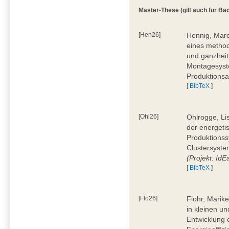
Master-These (gilt auch für Bac
[Hen26]
Hennig, Marc
eines method
und ganzheit
Montagesyste
Produktionsa
[
BibTeX
]
[Ohl26]
Ohlrogge, Li
der energeti
Produktionss
Clustersyste
(Projekt: Id
[
BibTeX
]
[Flo26]
Flohr, Marik
in kleinen u
Entwicklung 