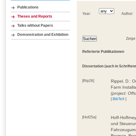
Publications
Year:
Author:
Theses and Reports
Talks without Papers
Demonstration and Exhibition
Zeige
Referierte Publikationen
Dissertation (auch in Schriftenre
[Rip26]
Rippel, D.: 
Farm Install
(project: Off
[
BibTeX
]
[Hof25a]
Hoff-Hoffmey
und Steuerun
Fahrzeugumsc
Bremen, Bre