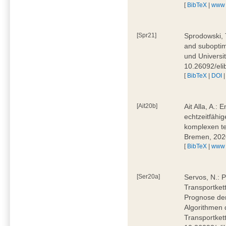
[
BibTeX
|
www
[Spr21]
Sprodowski, 
and suboptima
und Universi
10.26092/eli
[
BibTeX
|
DOI
[Ait20b]
Ait Alla, A.:
echtzeitfähig
komplexen t
Bremen, 202
[
BibTeX
|
www
[Ser20a]
Servos, N.: P
Transportket
Prognose der
Algorithmen 
Transportket