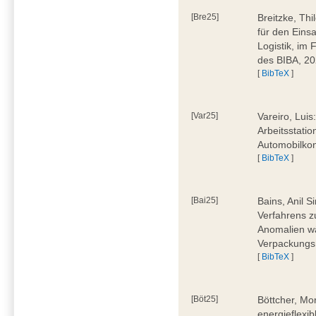
[Bre25]
Breitzke, Th
für den Eins
Logistik, im
des BIBA, 2
[
BibTeX
]
[Var25]
Vareiro, Luis
Arbeitsstatio
Automobilkon
[
BibTeX
]
[Bai25]
Bains, Anil 
Verfahrens 
Anomalien wä
Verpackungs
[
BibTeX
]
[Böt25]
Böttcher, Mo
energieflexi