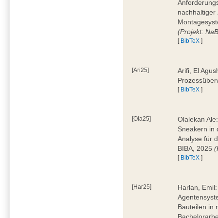
Anforderungs
nachhaltiger 
Montagesyst
(Projekt: Na
[
BibTeX
]
[Ari25]
Arifi, El Agus
Prozessüber
[
BibTeX
]
[Ola25]
Olalekan Ale
Sneakern in d
Analyse für 
BIBA, 2025
(
[
BibTeX
]
[Har25]
Harlan, Emil
Agentensyst
Bauteilen in
Bachelorarbe