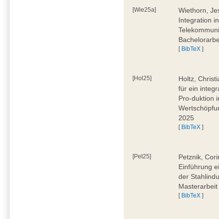
[Wie25a]
Wiethorn, Je
Integration i
Telekommuni
Bachelorarbe
[
BibTeX
]
[Hol25]
Holtz, Chris
für ein inte
Pro-duktion 
Wertschöpfun
2025
[
BibTeX
]
[Pet25]
Petznik, Cor
Einführung e
der Stahlindu
Masterarbeit
[
BibTeX
]