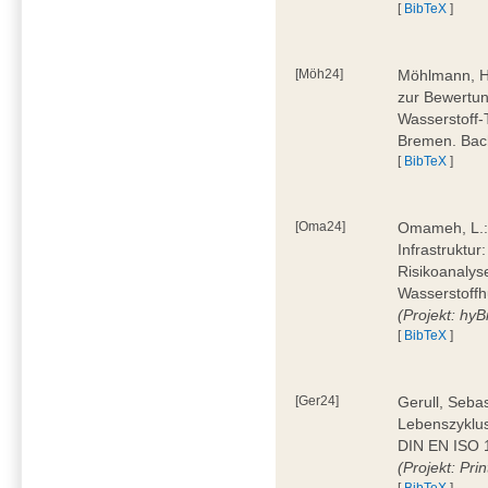
[
BibTeX
]
[Möh24]
Möhlmann, H
zur Bewertun
Wasserstoff-
Bremen. Bac
[
BibTeX
]
[Oma24]
Omameh, L.: 
Infrastruktur
Risikoanalys
Wasserstoffh
(Projekt: hyBi
[
BibTeX
]
[Ger24]
Gerull, Seba
Lebenszyklu
DIN EN ISO 1
(Projekt: Prin
[
BibTeX
]